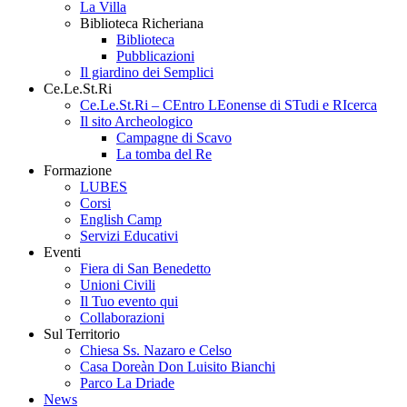
La Villa
Biblioteca Richeriana
Biblioteca
Pubblicazioni
Il giardino dei Semplici
Ce.Le.St.Ri
Ce.Le.St.Ri – CEntro LEonense di STudi e RIcerca
Il sito Archeologico
Campagne di Scavo
La tomba del Re
Formazione
LUBES
Corsi
English Camp
Servizi Educativi
Eventi
Fiera di San Benedetto
Unioni Civili
Il Tuo evento qui
Collaborazioni
Sul Territorio
Chiesa Ss. Nazaro e Celso
Casa Doreàn Don Luisito Bianchi
Parco La Driade
News