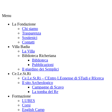
Menu
La Fondazione
Chi siamo
Trasparenza
Sostienici
Contatti
Villa Badia
La Villa
Biblioteca Richeriana
Biblioteca
Pubblicazioni
Il giardino dei Semplici
Ce.Le.St.Ri
Ce.Le.St.Ri – CEntro LEonense di STudi e RIcerca
Il sito Archeologico
Campagne di Scavo
La tomba del Re
Formazione
LUBES
Corsi
English Camp