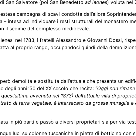
di San Salvatore (poi San Benedetto
ad leones
) voluta nel
na estesa campagna di scavi condotta dall’allora Soprinten
a – intesa ad individuare i resti strutturali del monastero 
con il sedime del complesso medioevale.
 lenesi nel 1783, i fratelli Alessandro e Giovanni Dossi, ri
adatta al proprio rango, occupandosi quindi della demolizi
erò demolita e sostituita dall’attuale che presenta un edific
 degli anni ’50 del XX secolo che recita:
“Oggi non rimane c
di quest’ultima avvenuta nel 1873) dall’attuale villa di propr
e strato di terra vegetale, è intersecato da grosse muraglie
ata in più parti e passò a diversi proprietari sia per via te
cinque luci su colonne tuscaniche in pietra di botticino co