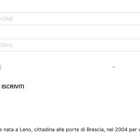
Accetto le condizioni generali e di ricevere le newsletter
ISCRIVITI
 nata a Leno, cittadina alle porte di Brescia, nel 2004 pe