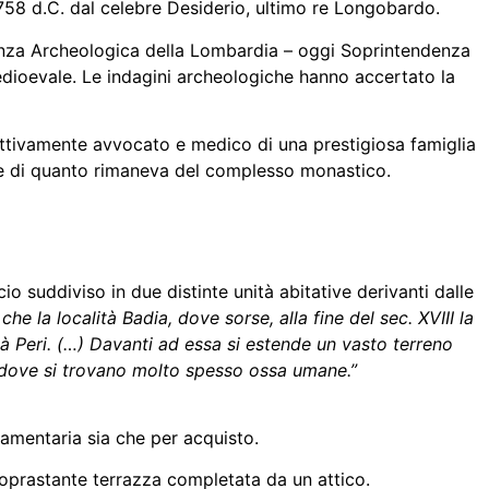
 758 d.C. dal celebre Desiderio, ultimo re Longobardo.
denza Archeologica della Lombardia – oggi Soprintendenza
medioevale. Le indagini archeologiche hanno accertato la
spettivamente avvocato e medico di una prestigiosa famiglia
one di quanto rimaneva del complesso monastico.
io suddiviso in due distinte unità abitative derivanti dalle
he la località Badia, dove sorse, alla fine del sec. XVIII la
ietà Peri. (…) Davanti ad essa si estende un vasto terreno
 e dove si trovano molto spesso ossa umane.”
stamentaria sia che per acquisto.
n soprastante terrazza completata da un attico.