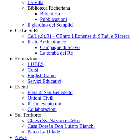
La Villa
Biblioteca Richeriana
Biblioteca
Pubblicazioni
Il giardino dei Semplici
Ce.Le.St.Ri
Ce.Le.St.Ri – CEntro LEonense di STudi e RIcerca
Il sito Archeologico
Campagne di Scavo
La tomba del Re
Formazione
LUBES
Corsi
English Camp
Servizi Educativi
Eventi
Fiera di San Benedetto
Unioni Civili
Il Tuo evento qui
Collaborazioni
Sul Territorio
Chiesa Ss. Nazaro e Celso
Casa Doreàn Don Luisito Bianchi
Parco La Driade
News