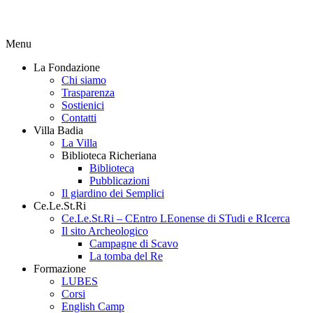
Menu
La Fondazione
Chi siamo
Trasparenza
Sostienici
Contatti
Villa Badia
La Villa
Biblioteca Richeriana
Biblioteca
Pubblicazioni
Il giardino dei Semplici
Ce.Le.St.Ri
Ce.Le.St.Ri – CEntro LEonense di STudi e RIcerca
Il sito Archeologico
Campagne di Scavo
La tomba del Re
Formazione
LUBES
Corsi
English Camp