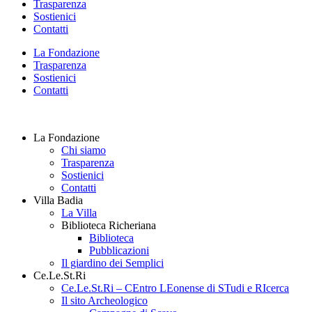
Trasparenza
Sostienici
Contatti
La Fondazione
Trasparenza
Sostienici
Contatti
La Fondazione
Chi siamo
Trasparenza
Sostienici
Contatti
Villa Badia
La Villa
Biblioteca Richeriana
Biblioteca
Pubblicazioni
Il giardino dei Semplici
Ce.Le.St.Ri
Ce.Le.St.Ri – CEntro LEonense di STudi e RIcerca
Il sito Archeologico