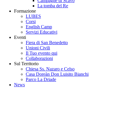
Campagne di Scavo
La tomba del Re
Formazione
LUBES
Corsi
English Camp
Servizi Educativi
Eventi
Fiera di San Benedetto
Unioni Civili
Il Tuo evento qui
Collaborazioni
Sul Territorio
Chiesa Ss. Nazaro e Celso
Casa Doreàn Don Luisito Bianchi
Parco La Driade
News