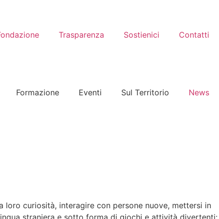
Fondazione
Trasparenza
Sostienici
Contatti
Formazione
Eventi
Sul Territorio
News
 loro curiosità, interagire con persone nuove, mettersi in
ngua straniera e sotto forma di giochi e attività divertenti: