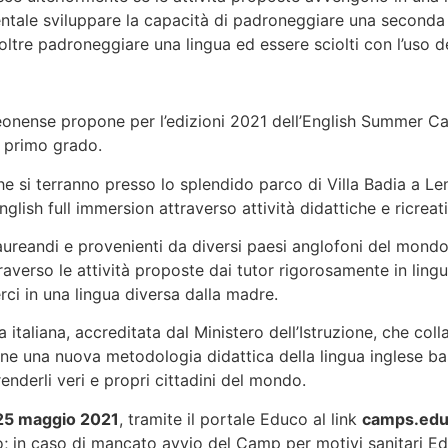
ntale sviluppare la capacità di padroneggiare una seconda 
ltre padroneggiare una lingua ed essere sciolti con l’uso dei
ense propone per l’edizioni 2021 dell’English Summer Cam
i primo grado.
 che si terranno presso lo splendido parco di Villa Badia a L
English full immersion attraverso attività didattiche e ricrea
 laureandi e provenienti da diversi paesi anglofoni del mondo
raverso le attività proposte dai tutor rigorosamente in ling
rci in una lingua diversa dalla madre.
italiana, accreditata dal Ministero dell’Istruzione, che colla
iane una nuova metodologia didattica della lingua inglese bas
renderli veri e propri cittadini del mondo.
25 maggio
2021
, tramite il portale Educo al link
camps.educ
o; in caso di mancato avvio del Camp per motivi sanitari E