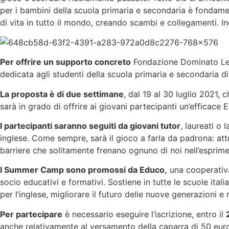
per i bambini della scuola primaria e secondaria è fondame
di vita in tutto il mondo, creando scambi e collegamenti. Ino
Per offrire un supporto concreto
Fondazione Dominato Leon
dedicata agli studenti della scuola primaria e secondaria d
La proposta è di due settimane
, dal 19 al 30 luglio 2021,
sarà in grado di offrire ai giovani partecipanti un’efficace 
I partecipanti saranno seguiti da giovani tutor
, laureati o
inglese. Come sempre, sarà il gioco a farla da padrona: att
barriere che solitamente frenano ognuno di noi nell’esprime
I Summer Camp sono promossi da Educo,
una cooperativa 
socio educativi e formativi. Sostiene in tutte le scuole ital
per l’inglese, migliorare il futuro delle nuove generazioni e 
Per partecipare
è necessario eseguire l’iscrizione, entro il
anche relativamente al versamento della caparra di 50 eur