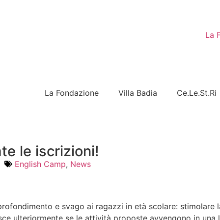
La 
La Fondazione
Villa Badia
Ce.Le.St.Ri
 le iscrizioni!
English Camp
,
News
rofondimento e svago ai ragazzi in età scolare: stimolare la
sce ulteriormente se le attività proposte avvengono in una li