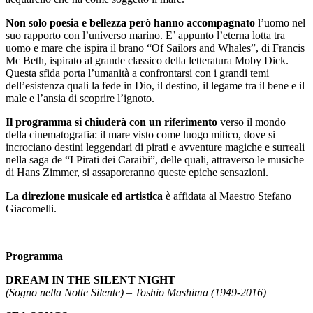
Non solo poesia e bellezza però hanno accompagnato
l’uomo nel
suo rapporto con l’universo marino. E’ appunto l’eterna lotta tra
uomo e mare che ispira il brano “Of Sailors and Whales”, di Francis
Mc Beth, ispirato al grande classico della letteratura Moby Dick.
Questa sfida porta l’umanità a confrontarsi con i grandi temi
dell’esistenza quali la fede in Dio, il destino, il legame tra il bene e il
male e l’ansia di scoprire l’ignoto.
Il programma si chiuderà con un riferimento
verso il mondo
della cinematografia: il mare visto come luogo mitico, dove si
incrociano destini leggendari di pirati e avventure magiche e surreali
nella saga de “I Pirati dei Caraibi”, delle quali, attraverso le musiche
di Hans Zimmer, si assaporeranno queste epiche sensazioni.
La direzione musicale ed artistica
è affidata al Maestro Stefano
Giacomelli.
Programma
DREAM IN THE SILENT NIGHT
(Sogno nella Notte Silente) – Toshio Mashima (1949-2016)