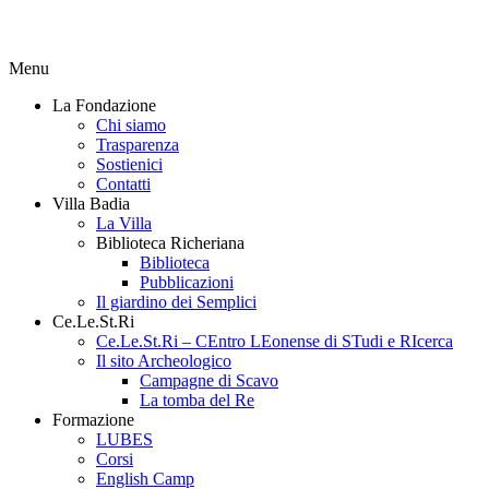
Menu
La Fondazione
Chi siamo
Trasparenza
Sostienici
Contatti
Villa Badia
La Villa
Biblioteca Richeriana
Biblioteca
Pubblicazioni
Il giardino dei Semplici
Ce.Le.St.Ri
Ce.Le.St.Ri – CEntro LEonense di STudi e RIcerca
Il sito Archeologico
Campagne di Scavo
La tomba del Re
Formazione
LUBES
Corsi
English Camp