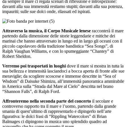
da sempre il mare ci regala scenari di riflessione e introspezione:
davanti alla sua immensità restiamo stupiti; davanti alla sua potenza,
impauriti; sulle sue dolci onde, rilassati ed ispirati.
Attraverso la musica, il Corpo Musicale lenese
racconterà il mare
partendo dalla dimensione delle storie leggendarie e mitiche dei
marinai che hanno attraversato in lungo ed in largo gli oceani con il
piccolo capolavoro della tradizione bandistica “Sea Songs”, di
Ralph Vaughan Williams, e con lo spumeggiante “Chantey” di
Robert Sheldon.
Verremo poi trasportati in luoghi
dove il mare si mostra in tutta la
sua bellezza e immensità lasciandoci a bocca aperta di fronte alle sue
meraviglie; da scogliere scoscese e immense descritte in “Sea of
Wisdom” di Daisuke Shimizu, all’immensità panoramica ammirabile
in America sulla “Strada dal Mare al Cielo” descritta nel brano
“Shannon Falls”, di Ralph Ford.
Affronteremo nella seconda parte del concerto
il secolare e
controverso rapporto tra il mare e l’uomo, partendo dalla grande
smania di quest’ultimo di rappresentarlo e dipingerlo nell’arte
figurativa: le dolci frasi di “Rippling Watercolors” di Brian
Balmages ci dipingono in musica uno splendido quadro ad
acquarello che ha come soggetto il mare.