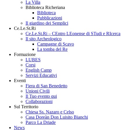
La Villa
Biblioteca Richeriana
Biblioteca
Pubblicazioni
Il giardino dei Semplici
Ce.Le.St.Ri
Ce.Le.St.Ri – CEntro LEonense di STudi e RIcerca
Il sito Archeologico
Campagne di Scavo
La tomba del Re
Formazione
LUBES
Corsi
English Camp
Servizi Educativi
Eventi
Fiera di San Benedetto
Unioni Civili
Il Tuo evento qui
Collaborazioni
Sul Territorio
Chiesa Ss. Nazaro e Celso
Casa Doreàn Don Luisito Bianchi
Parco La Driade
News