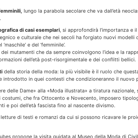
femminili,
lungo la parabola secolare che va dall’età neoclas
.
ografica di casi esemplari
, si approfondirà l’importanza e i
gnico e culturale che nei secoli ha forgiato nuovi modelli d
l ‘maschile’ e del ‘femminile’.
 e dei mutamenti che da sempre coinvolgono l’idea e la rapp
azioni dell’età post-risorgimentale e dei conflitti bellici.
ti
della storia della moda: la più visibile è il ruolo che qu
 introdotto in quei contesti che condizioneranno il nuovo pu
re delle Dame» alla «Moda illustrata» a tiratura nazionale, 
dei costumi, che fra Ottocento e Novecento, imposero tipolog
ti e poi dell’età fascista fino al nascente divismo.
letture di testi e romanzi da cui si possono ricavare le pr
bes propone la visita guidata al Museo della Moda di Civi