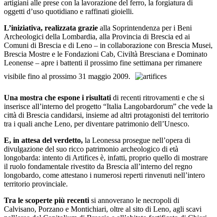
artigiani alle prese con la lavorazione del ferro, la forgiatura di
oggetti d’uso quotidiano e raffinati gioielli.
L’iniziativa, realizzata grazie
alla Soprintendenza per i Beni
Archeologici della Lombardia, alla Provincia di Brescia ed ai
Comuni di Brescia e di Leno – in collaborazione con Brescia Musei,
Brescia Mostre e le Fondazioni Cab, Civiltà Bresciana e Dominato
Leonense – apre i battenti il prossimo fine settimana per rimanere
visibile fino al prossimo 31 maggio 2009.
Una mostra che espone i risultati
di recenti ritrovamenti e che si
inserisce all’interno del progetto “Italia Langobardorum” che vede la
città di Brescia candidarsi, insieme ad altri protagonisti del territorio
tra i quali anche Leno, per diventare patrimonio dell’Unesco.
E, in attesa del verdetto,
la Leonessa prosegue nell’opera di
divulgazione del suo ricco patrimonio archeologico di età
longobarda: intento di Artifices è, infatti, proprio quello di mostrare
il ruolo fondamentale rivestito da Brescia all’interno del regno
longobardo, come attestano i numerosi reperti rinvenuti nell’intero
territorio provinciale.
Tra le scoperte più recenti
si annoverano le necropoli di
Calvisano, Porzano e Montichiari, oltre al sito di Leno, agli scavi