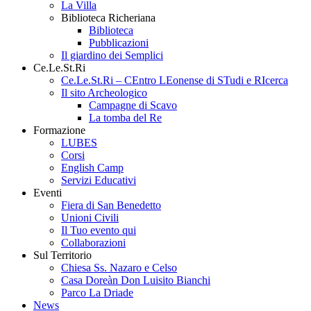
La Villa
Biblioteca Richeriana
Biblioteca
Pubblicazioni
Il giardino dei Semplici
Ce.Le.St.Ri
Ce.Le.St.Ri – CEntro LEonense di STudi e RIcerca
Il sito Archeologico
Campagne di Scavo
La tomba del Re
Formazione
LUBES
Corsi
English Camp
Servizi Educativi
Eventi
Fiera di San Benedetto
Unioni Civili
Il Tuo evento qui
Collaborazioni
Sul Territorio
Chiesa Ss. Nazaro e Celso
Casa Doreàn Don Luisito Bianchi
Parco La Driade
News