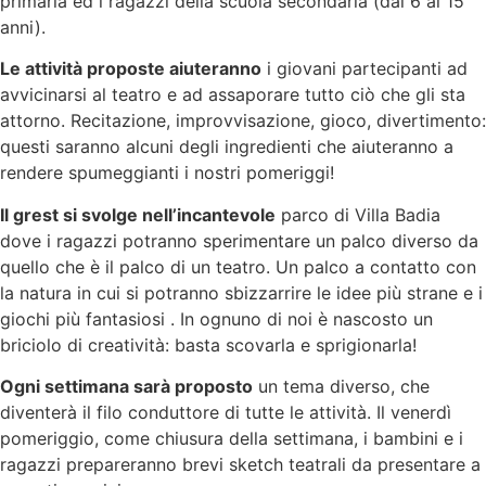
primaria ed i ragazzi della scuola secondaria (dai 6 ai 15
anni).
Le attività proposte aiuteranno
i giovani partecipanti ad
avvicinarsi al teatro e ad assaporare tutto ciò che gli sta
attorno. Recitazione, improvvisazione, gioco, divertimento:
questi saranno alcuni degli ingredienti che aiuteranno a
rendere spumeggianti i nostri pomeriggi!
Il grest si svolge nell’incantevole
parco di Villa Badia
dove i ragazzi potranno sperimentare un palco diverso da
quello che è il palco di un teatro. Un palco a contatto con
la natura in cui si potranno sbizzarrire le idee più strane e i
giochi più fantasiosi . In ognuno di noi è nascosto un
briciolo di creatività: basta scovarla e sprigionarla!
Ogni settimana sarà proposto
un tema diverso, che
diventerà il filo conduttore di tutte le attività. Il venerdì
pomeriggio, come chiusura della settimana, i bambini e i
ragazzi prepareranno brevi sketch teatrali da presentare a