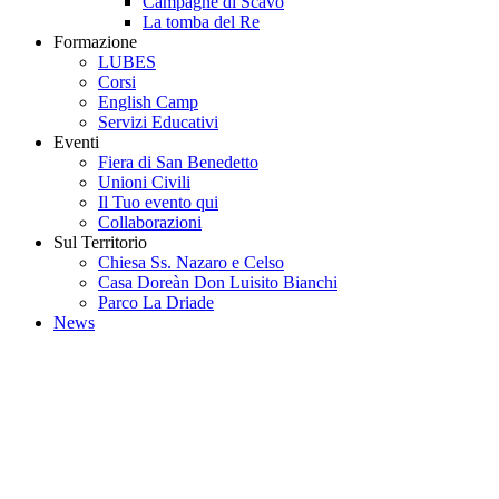
Campagne di Scavo
La tomba del Re
Formazione
LUBES
Corsi
English Camp
Servizi Educativi
Eventi
Fiera di San Benedetto
Unioni Civili
Il Tuo evento qui
Collaborazioni
Sul Territorio
Chiesa Ss. Nazaro e Celso
Casa Doreàn Don Luisito Bianchi
Parco La Driade
News