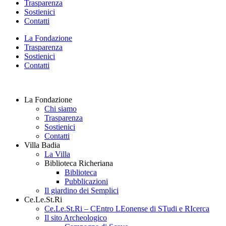
Trasparenza
Sostienici
Contatti
La Fondazione
Trasparenza
Sostienici
Contatti
La Fondazione
Chi siamo
Trasparenza
Sostienici
Contatti
Villa Badia
La Villa
Biblioteca Richeriana
Biblioteca
Pubblicazioni
Il giardino dei Semplici
Ce.Le.St.Ri
Ce.Le.St.Ri – CEntro LEonense di STudi e RIcerca
Il sito Archeologico