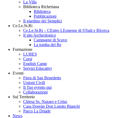
La Villa
Biblioteca Richeriana
Biblioteca
Pubblicazioni
Il giardino dei Semplici
Ce.Le.St.Ri
Ce.Le.St.Ri – CEntro LEonense di STudi e RIcerca
Il sito Archeologico
Campagne di Scavo
La tomba del Re
Formazione
LUBES
Corsi
English Camp
Servizi Educativi
Eventi
Fiera di San Benedetto
Unioni Civili
Il Tuo evento qui
Collaborazioni
Sul Territorio
Chiesa Ss. Nazaro e Celso
Casa Doreàn Don Luisito Bianchi
Parco La Driade
News