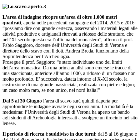
L’area di indagine ricopre un’area di oltre 1.000 metri
quadrati
, aperta nelle precedenti campagne del 2014, 2015 e 2016:
“possiamo dire con grande certezza, osservando i materiali legati alle
attività produttive e artigianali ritrovati a ridosso delle strutture, che
nell’XI secolo questa era l’officina del monastero”, afferma il prof.
Fabio Saggioro, docente dell’Università degli Studi di Verona e
direttore dello scavo con il dott. Andrea Breda, funzionario della
Soprintendenza per l’Archeologia.
Prosegue il prof. Saggioro: “è stato individuato uno dei limiti
dell’area monastica. Da una prima analisi sono emerse le tracce di
una staccionata, anteriore all’anno 1000, a ridosso di un fossato non
molto profondo. E’ successiva, datata intorno al X-XI secolo, la
costruzione di una grande massicciata, realizzata con pietre e legno;
un caso molto raro, se non unico, nel nord Italia!”
Dal 5 al 30 Giugno
l’area di scavo sarà quindi riaperta per
approfondire le indagine avviate negli scorsi anni. La modalità è la
medesima: l’Università degli Studi di Verona ha aperto un bando
agli studenti di Archeologia interessati a svolgere un tirocinio nel sito
lenese.
Il periodo di ricerca è suddiviso in due turni:
dal 5 al 16 giugno e
dal 19 al 30 giugno. Gli studenti possono scegliere se partecipare ad