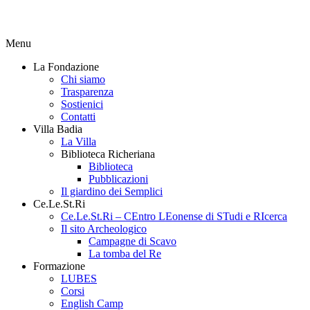
Menu
La Fondazione
Chi siamo
Trasparenza
Sostienici
Contatti
Villa Badia
La Villa
Biblioteca Richeriana
Biblioteca
Pubblicazioni
Il giardino dei Semplici
Ce.Le.St.Ri
Ce.Le.St.Ri – CEntro LEonense di STudi e RIcerca
Il sito Archeologico
Campagne di Scavo
La tomba del Re
Formazione
LUBES
Corsi
English Camp