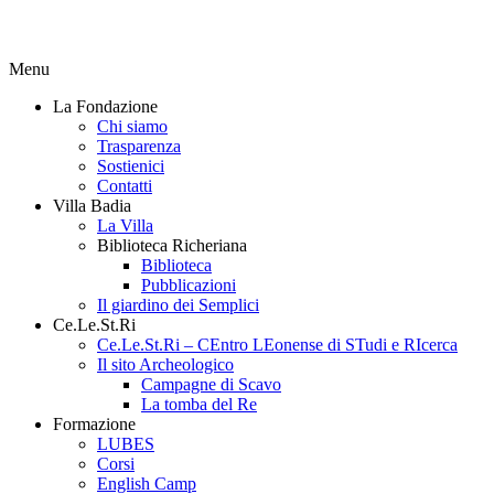
Menu
La Fondazione
Chi siamo
Trasparenza
Sostienici
Contatti
Villa Badia
La Villa
Biblioteca Richeriana
Biblioteca
Pubblicazioni
Il giardino dei Semplici
Ce.Le.St.Ri
Ce.Le.St.Ri – CEntro LEonense di STudi e RIcerca
Il sito Archeologico
Campagne di Scavo
La tomba del Re
Formazione
LUBES
Corsi
English Camp