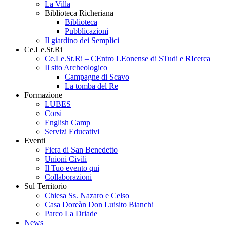
La Villa
Biblioteca Richeriana
Biblioteca
Pubblicazioni
Il giardino dei Semplici
Ce.Le.St.Ri
Ce.Le.St.Ri – CEntro LEonense di STudi e RIcerca
Il sito Archeologico
Campagne di Scavo
La tomba del Re
Formazione
LUBES
Corsi
English Camp
Servizi Educativi
Eventi
Fiera di San Benedetto
Unioni Civili
Il Tuo evento qui
Collaborazioni
Sul Territorio
Chiesa Ss. Nazaro e Celso
Casa Doreàn Don Luisito Bianchi
Parco La Driade
News