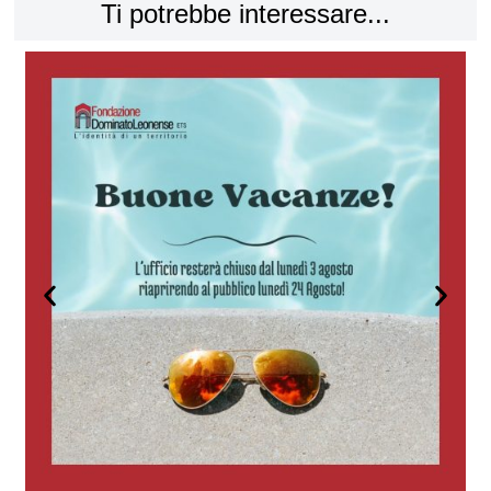
Ti potrebbe interessare...
CO
la
Leg