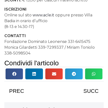
SCONTI:
€ 15,00 per ciascun fratello iscritto
ISCRIZIONI
Online sul sito
www.acle.it
oppure presso Villa
Badia in orario d’ufficio
(8-13 e 14:30-17)
CONTATTI
Fondazione Dominato Leonense 331-6415475
Monica Gilardetti 339-7299337 / Miriam Toniolo
338-5098504
Condividi l'articolo
PREC
SUCC