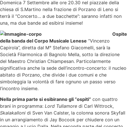
Domenica 7 Settembre alle ore 20.30 nel piazzale della
chiesa di S.Martino nella frazione di Porzano di Leno si
terrà il “Concerto… a due bacchette”: saranno infatti non
una, ma due bande ad esibirsi insieme!
Ospite
della banda del Corpo Musicale Lenese
“Vincenzo
Capirola”, diretta dal M° Stefano Giacomelli, sarà la
Società Filarmonica di Bagnolo Mella, sotto la direzione
del Maestro Christian Chiampesan. Particolarmente
significativa anche la sede dell’incontro-concerto: il nucleo
abitato di Porzano, che divide i due comuni e che
simboleggia la volontà di fare ognuno un passo verso
l’incontro insieme.
Nella prima parte si esibiranno gli “ospiti”
con quattro
brani in programma:
Lord Tullamore
di Carl Wittrock,
Skalakalloni
di Sven Van Calster, la colonna sonora Skyfall
in un arrangiamento di Jay Bocook per chiudere con un
omaggio a Lucio Dalla. Nella seconda parte del concerto