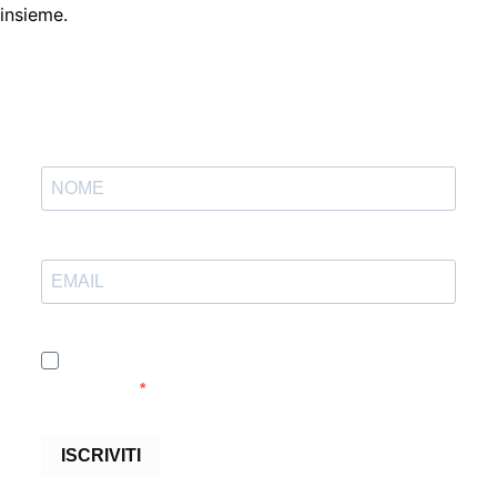
insieme.
Accetto le condizioni generali e di ricevere le
newsletter
ISCRIVITI