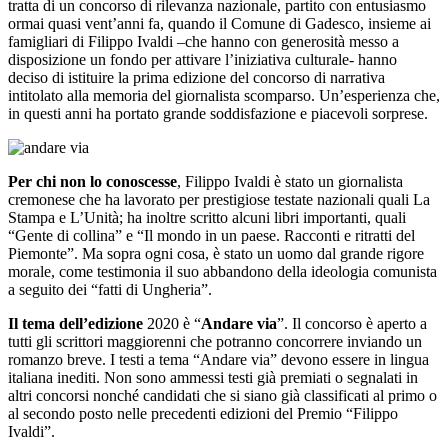
tratta di un concorso di rilevanza nazionale, partito con entusiasmo
ormai quasi vent’anni fa, quando il Comune di Gadesco, insieme ai
famigliari di Filippo Ivaldi –che hanno con generosità messo a
disposizione un fondo per attivare l’iniziativa culturale- hanno
deciso di istituire la prima edizione del concorso di narrativa
intitolato alla memoria del giornalista scomparso. Un’esperienza che,
in questi anni ha portato grande soddisfazione e piacevoli sorprese.
Per chi non lo conoscesse
, Filippo Ivaldi è stato un giornalista
cremonese che ha lavorato per prestigiose testate nazionali quali La
Stampa e L’Unità; ha inoltre scritto alcuni libri importanti, quali
“Gente di collina” e “Il mondo in un paese. Racconti e ritratti del
Piemonte”. Ma sopra ogni cosa, è stato un uomo dal grande rigore
morale, come testimonia il suo abbandono della ideologia comunista
a seguito dei “fatti di Ungheria”.
Il tema dell’edizione
2020 è “
Andare via
”. Il concorso è aperto a
tutti gli scrittori maggiorenni che potranno concorrere inviando un
romanzo breve. I testi a tema “Andare via” devono essere in lingua
italiana inediti. Non sono ammessi testi già premiati o segnalati in
altri concorsi nonché candidati che si siano già classificati al primo o
al secondo posto nelle precedenti edizioni del Premio “Filippo
Ivaldi”.