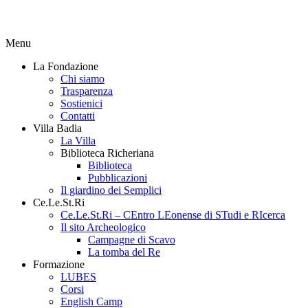
Menu
La Fondazione
Chi siamo
Trasparenza
Sostienici
Contatti
Villa Badia
La Villa
Biblioteca Richeriana
Biblioteca
Pubblicazioni
Il giardino dei Semplici
Ce.Le.St.Ri
Ce.Le.St.Ri – CEntro LEonense di STudi e RIcerca
Il sito Archeologico
Campagne di Scavo
La tomba del Re
Formazione
LUBES
Corsi
English Camp