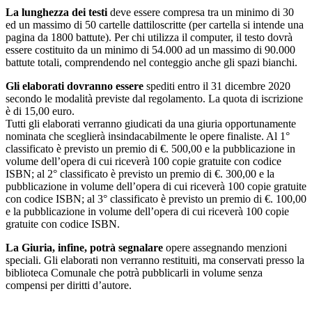
La lunghezza dei testi
deve essere compresa tra un minimo di 30
ed un massimo di 50 cartelle dattiloscritte (per cartella si intende una
pagina da 1800 battute). Per chi utilizza il computer, il testo dovrà
essere costituito da un minimo di 54.000 ad un massimo di 90.000
battute totali, comprendendo nel conteggio anche gli spazi bianchi.
Gli elaborati dovranno essere
spediti entro il 31 dicembre 2020
secondo le modalità previste dal regolamento. La quota di iscrizione
è di 15,00 euro.
Tutti gli elaborati verranno giudicati da una giuria opportunamente
nominata che sceglierà insindacabilmente le opere finaliste. Al 1°
classificato è previsto un premio di €. 500,00 e la pubblicazione in
volume dell’opera di cui riceverà 100 copie gratuite con codice
ISBN; al 2° classificato è previsto un premio di €. 300,00 e la
pubblicazione in volume dell’opera di cui riceverà 100 copie gratuite
con codice ISBN; al 3° classificato è previsto un premio di €. 100,00
e la pubblicazione in volume dell’opera di cui riceverà 100 copie
gratuite con codice ISBN.
La Giuria, infine, potrà segnalare
opere assegnando menzioni
speciali. Gli elaborati non verranno restituiti, ma conservati presso la
biblioteca Comunale che potrà pubblicarli in volume senza
compensi per diritti d’autore.