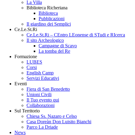
La Villa
Biblioteca Richeriana
Biblioteca
Pubblicazioni
Il giardino dei Semplici
Ce.Le.St.Ri
Ce.Le.St.Ri – CEntro LEonense di STudi e RIcerca
Il sito Archeologico
Campagne di Scavo
La tomba del Re
Formazione
LUBES
Corsi
English Camp
Servizi Educativi
Eventi
Fiera di San Benedetto
Unioni Civili
Il Tuo evento qui
Collaborazioni
Sul Territorio
Chiesa Ss. Nazaro e Celso
Casa Doreàn Don Luisito Bianchi
Parco La Driade
News