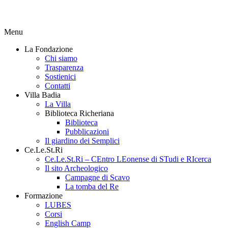
Menu
La Fondazione
Chi siamo
Trasparenza
Sostienici
Contatti
Villa Badia
La Villa
Biblioteca Richeriana
Biblioteca
Pubblicazioni
Il giardino dei Semplici
Ce.Le.St.Ri
Ce.Le.St.Ri – CEntro LEonense di STudi e RIcerca
Il sito Archeologico
Campagne di Scavo
La tomba del Re
Formazione
LUBES
Corsi
English Camp