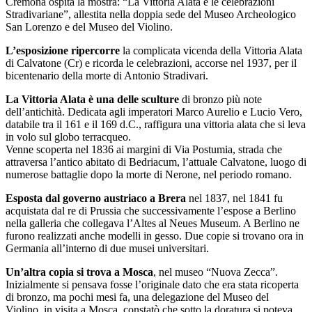
Cremona ospita la mostra: “La Vittoria Alata e le celebrazioni
Stradivariane”, allestita nella doppia sede del Museo Archeologico
San Lorenzo e del Museo del Violino.
L’esposizione ripercorre
la complicata vicenda della Vittoria Alata
di Calvatone (Cr) e ricorda le celebrazioni, accorse nel 1937, per il
bicentenario della morte di Antonio Stradivari.
La Vittoria Alata è una delle sculture
di bronzo più note
dell’antichità. Dedicata agli imperatori Marco Aurelio e Lucio Vero,
databile tra il 161 e il 169 d.C., raffigura una vittoria alata che si leva
in volo sul globo terracqueo.
Venne scoperta nel 1836 ai margini di Via Postumia, strada che
attraversa l’antico abitato di Bedriacum, l’attuale Calvatone, luogo di
numerose battaglie dopo la morte di Nerone, nel periodo romano.
Esposta dal governo austriaco a Brera
nel 1837, nel 1841 fu
acquistata dal re di Prussia che successivamente l’espose a Berlino
nella galleria che collegava l’Altes al Neues Museum. A Berlino ne
furono realizzati anche modelli in gesso. Due copie si trovano ora in
Germania all’interno di due musei universitari.
Un’altra copia si trova a Mosca
, nel museo “Nuova Zecca”.
Inizialmente si pensava fosse l’originale dato che era stata ricoperta
di bronzo, ma pochi mesi fa, una delegazione del Museo del
Violino, in visita a Mosca, constatò che sotto la doratura si poteva