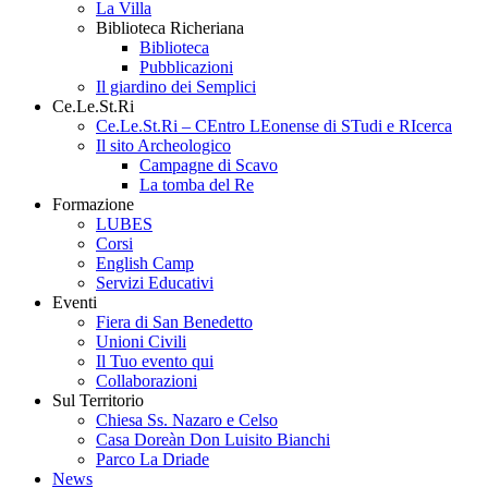
La Villa
Biblioteca Richeriana
Biblioteca
Pubblicazioni
Il giardino dei Semplici
Ce.Le.St.Ri
Ce.Le.St.Ri – CEntro LEonense di STudi e RIcerca
Il sito Archeologico
Campagne di Scavo
La tomba del Re
Formazione
LUBES
Corsi
English Camp
Servizi Educativi
Eventi
Fiera di San Benedetto
Unioni Civili
Il Tuo evento qui
Collaborazioni
Sul Territorio
Chiesa Ss. Nazaro e Celso
Casa Doreàn Don Luisito Bianchi
Parco La Driade
News