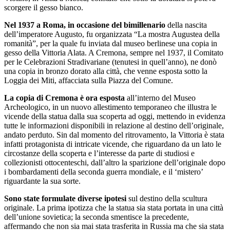
scorgere il gesso bianco.
Nel 1937 a Roma, in occasione del bimillenario
della nascita
dell’imperatore Augusto, fu organizzata “La mostra Augustea della
romanità”, per la quale fu inviata dal museo berlinese una copia in
gesso della Vittoria Alata. A Cremona, sempre nel 1937, il Comitato
per le Celebrazioni Stradivariane (tenutesi in quell’anno), ne donò
una copia in bronzo dorato alla città, che venne esposta sotto la
Loggia dei Miti, affacciata sulla Piazza del Comune.
La copia di Cremona è ora esposta
all’interno del Museo
Archeologico, in un nuovo allestimento temporaneo che illustra le
vicende della statua dalla sua scoperta ad oggi, mettendo in evidenza
tutte le informazioni disponibili in relazione al destino dell’originale,
andato perduto. Sin dal momento del ritrovamento, la Vittoria è stata
infatti protagonista di intricate vicende, che riguardano da un lato le
circostanze della scoperta e l’interesse da parte di studiosi e
collezionisti ottocenteschi, dall’altro la sparizione dell’originale dopo
i bombardamenti della seconda guerra mondiale, e il ‘mistero’
riguardante la sua sorte.
Sono state formulate diverse ipotesi
sul destino della scultura
originale. La prima ipotizza che la statua sia stata portata in una città
dell’unione sovietica; la seconda smentisce la precedente,
affermando che non sia mai stata trasferita in Russia ma che sia stata