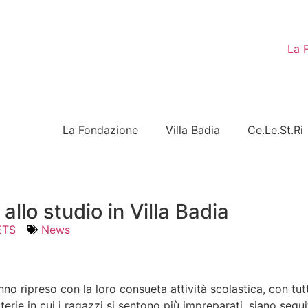
La 
La Fondazione
Villa Badia
Ce.Le.St.Ri
allo studio in Villa Badia
ETS
News
nno ripreso con la loro consueta attività scolastica, con tu
erie in cui i ragazzi si sentono più impreparati, siano segu