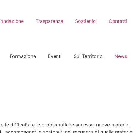
Fondazione
Trasparenza
Sostienici
Contatti
Formazione
Eventi
Sul Territorio
News
tte le difficoltà e le problematiche annesse: nuove materie,
iti, accompagnati e sostenuti nel recupero di quelle materie