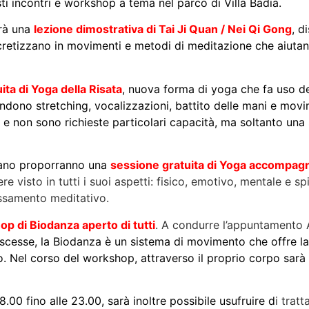
osti incontri e workshop a tema nel parco di Villa Badia.
rrà una
lezione dimostrativa di Tai Ji Quan / Nei Qi Gong
, d
cretizzano in movimenti e metodi di meditazione che aiutano 
ita di Yoga della Risata
, nuova forma di yoga che fa uso del
ndono stretching, vocalizzazioni, battito delle mani e movim
ni e non sono richieste particolari capacità, ma soltanto una 
riano proporranno una
sessione gratuita di Yoga accompagn
visto in tutti i suoi aspetti: fisico, emotivo, mentale e spir
lassamento meditativo.
p di Biodanza aperto di tutti
. A condurre l’appuntamento
cesse, la Biodanza è un sistema di movimento che offre la pos
o. Nel corso del workshop, attraverso il proprio corpo sarà p
.00 fino alle 23.00, sarà inoltre possibile usufruire d
i trat