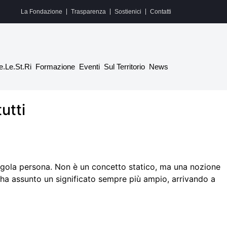
La Fondazione
Trasparenza
Sostienici
Contatti
e.Le.St.Ri
Formazione
Eventi
Sul Territorio
News
utti
 singola persona. Non è un concetto statico, ma una nozione
 ha assunto un significato sempre più ampio, arrivando a