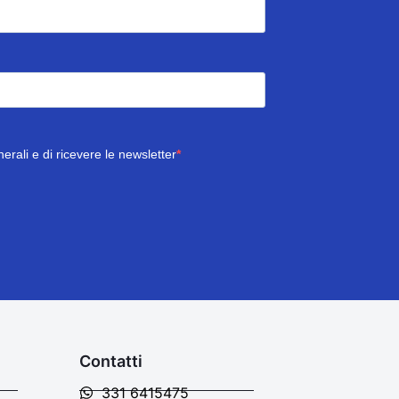
erali e di ricevere le newsletter
Contatti
331 6415475