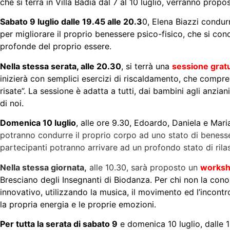
che si terrà in Villa Badia dal 7 al 10 luglio, verranno prop
Sabato 9 luglio dalle 19.45 alle 20.3
0, Elena Biazzi condu
per migliorare il proprio benessere psico-fisico, che si con
profonde del proprio essere.
Nella stessa serata, alle 20.30
, si terrà una
sessione gratu
inizierà con semplici esercizi di riscaldamento, che compre
risate”. La sessione è adatta a tutti, dai bambini agli anzia
di noi.
Domenica 10 luglio
, alle ore 9.30, Edoardo, Daniela e Ma
potranno condurre il proprio corpo ad uno stato di benessere 
partecipanti potranno arrivare ad un profondo stato di ri
Nella stessa giornata,
alle 10.30, sarà proposto un
worksho
Bresciano degli Insegnanti di Biodanza. Per chi non la conos
innovativo, utilizzando la musica, il movimento ed l’incontr
la propria energia e le proprie emozioni.
Per tutta la serata di sabato 9
e domenica 10 luglio, dalle 18