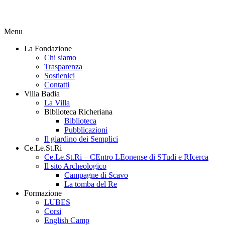
Menu
La Fondazione
Chi siamo
Trasparenza
Sostienici
Contatti
Villa Badia
La Villa
Biblioteca Richeriana
Biblioteca
Pubblicazioni
Il giardino dei Semplici
Ce.Le.St.Ri
Ce.Le.St.Ri – CEntro LEonense di STudi e RIcerca
Il sito Archeologico
Campagne di Scavo
La tomba del Re
Formazione
LUBES
Corsi
English Camp