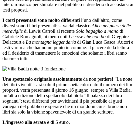
intero romanzo per stimolare nel pubblico il desiderio di accostarsi ai
testi proposti.
I corti presentati sono molto differenti
l’uno dall’altro, come
diversi sono i libri presentati: si va dal classico
Alice nel paese delle
meraviglie
di Lewis Carroll al recente
Solo bagaglio a mano
di
Gabriele Romagnoli, ai meno noti
Le cose che non ho
di Gregoire
Delacourt e
La montagna leggendaria
di Gian Luca Gasca. Autori e
testi vari ma che hanno un punto in comune: il piacere della lettura
ed il desiderio di trasmettere le emozioni che soltanto i libri sanno
donare a tutti.
Uno spettacolo originale assolutamente
da non perdere! “La notte
dei libri viventi” sarà solo il primo spettacolo: dato il numero dei libri
proposti, verrà presentata il giorno 16 giugno, sempre a Villa Badia,
un’altra edizione dello spettacolo dal titolo “Il palazzo dei libro
sognanti”; testi differenti per avvicinarsi il più possibile ai gusti
variegati del pubblico e sperare che un mondo in cui si bruciano i
libri sia solo la visione spaventevole di un grande scrittore.
L’ingresso alla serata è di 5 euro.