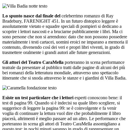
Lo spunto nasce dal finale del
celeberrimo romanzo di Ray
Bradebury, FARENIGHT 451. In un futuro distopico leggere è
assolutamente vietato e squadre speciali di pompieri si dedicano a
scoprire i lettori nascosti e a bruciarne pubblicamente i libri. Ma ci
sono persone che non si arrendono: dato che non possono possedere
materialmente i testi cartacei, uomini eroici ne imparano a memoria il
contenuto, divenendo così dei veri e propri libri viventi, in grado di
trasmettere oralmente i grandi autori alle future generazioni.
Gli attori del Teatro CaraMella
porteranno in scena performance
teatrale da presentare al pubblico tratti dalle pagine di alcuni dei più
bei romanzi della letteratura mondiale, attraverso uno spettacolo
itinerante che si snoda attraverso le stanze e i giardini di Villa Badia.
Esiste un test particolare che i lettori
esperti conoscono bene: il
test di pagina 99. Quando si è indecisi su quale libro scegliere, si
suggerisce di leggere la pagina 99: se è coinvolgente e fa venir
voglia di continuare la lettura vuol dire che probabilmente il libro
piacerà, altrimenti è meglio passare ad un altro. Le performance che
porteranno in scena gli attori di Teatro CaraMella assomigliano a
questo test: in pochi minuti saranno in grado di rappresentare un