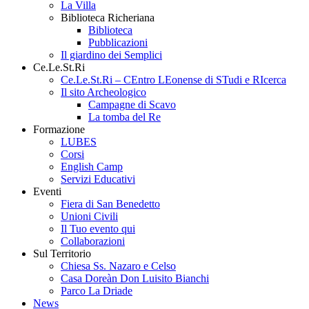
La Villa
Biblioteca Richeriana
Biblioteca
Pubblicazioni
Il giardino dei Semplici
Ce.Le.St.Ri
Ce.Le.St.Ri – CEntro LEonense di STudi e RIcerca
Il sito Archeologico
Campagne di Scavo
La tomba del Re
Formazione
LUBES
Corsi
English Camp
Servizi Educativi
Eventi
Fiera di San Benedetto
Unioni Civili
Il Tuo evento qui
Collaborazioni
Sul Territorio
Chiesa Ss. Nazaro e Celso
Casa Doreàn Don Luisito Bianchi
Parco La Driade
News