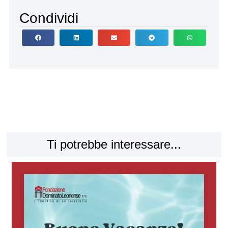
Condividi
Ti potrebbe interessare...
CO
la
Leg