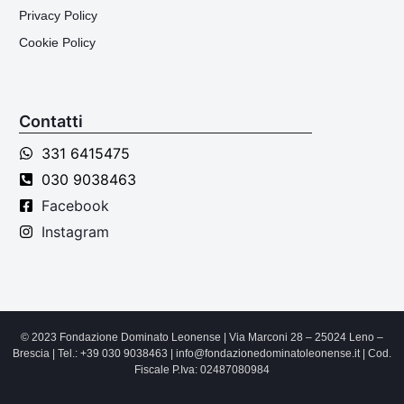
Privacy Policy
Cookie Policy
Contatti
331 6415475
030 9038463
Facebook
Instagram
© 2023 Fondazione Dominato Leonense | Via Marconi 28 – 25024 Leno –
Brescia | Tel.: +39 030 9038463 | info@fondazionedominatoleonense.it | Cod.
Fiscale P.Iva: 02487080984