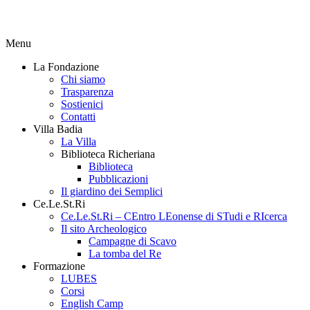
Menu
La Fondazione
Chi siamo
Trasparenza
Sostienici
Contatti
Villa Badia
La Villa
Biblioteca Richeriana
Biblioteca
Pubblicazioni
Il giardino dei Semplici
Ce.Le.St.Ri
Ce.Le.St.Ri – CEntro LEonense di STudi e RIcerca
Il sito Archeologico
Campagne di Scavo
La tomba del Re
Formazione
LUBES
Corsi
English Camp