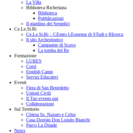
La Villa
Biblioteca Richeriana
Biblioteca
Pubblicazioni
Il giardino dei Semplici
Ce.Le.St.Ri
Ce.Le.St.Ri – CEntro LEonense di STudi e RIcerca
Il sito Archeologico
Campagne di Scavo
La tomba del Re
Formazione
LUBES
Corsi
English Camp
Servizi Educativi
Eventi
Fiera di San Benedetto
Unioni Civili
Il Tuo evento qui
Collaborazioni
Sul Territorio
Chiesa Ss. Nazaro e Celso
Casa Doreàn Don Luisito Bianchi
Parco La Driade
News