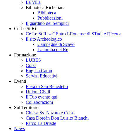
La Villa
Biblioteca Richeriana
Biblioteca
Pubblicazioni
Il giardino dei Semplici
Ce.Le.St.Ri
Ce.Le.St.Ri – CEntro LEonense di STudi e RIcerca
Il sito Archeologico
Campagne di Scavo
La tomba del Re
Formazione
LUBES
Corsi
English Camp
Servizi Educativi
Eventi
Fiera di San Benedetto
Unioni Civili
Il Tuo evento qui
Collaborazioni
Sul Territorio
Chiesa Ss. Nazaro e Celso
Casa Doreàn Don Luisito Bianchi
Parco La Driade
News