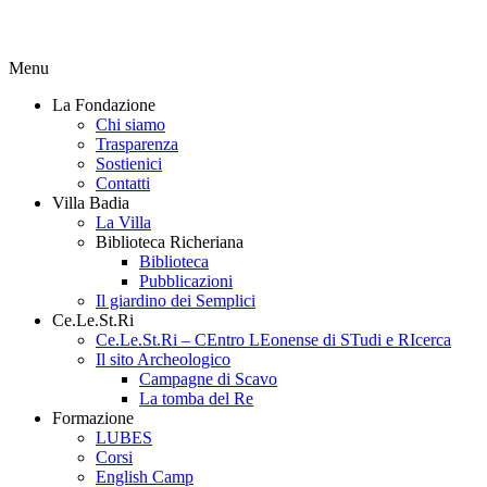
Menu
La Fondazione
Chi siamo
Trasparenza
Sostienici
Contatti
Villa Badia
La Villa
Biblioteca Richeriana
Biblioteca
Pubblicazioni
Il giardino dei Semplici
Ce.Le.St.Ri
Ce.Le.St.Ri – CEntro LEonense di STudi e RIcerca
Il sito Archeologico
Campagne di Scavo
La tomba del Re
Formazione
LUBES
Corsi
English Camp