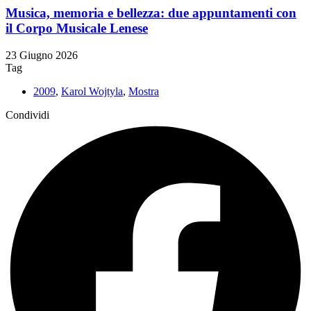
Musica, memoria e bellezza: due appuntamenti con
il Corpo Musicale Lenese
23 Giugno 2026
Tag
2009
,
Karol Wojtyla
,
Mostra
Condividi