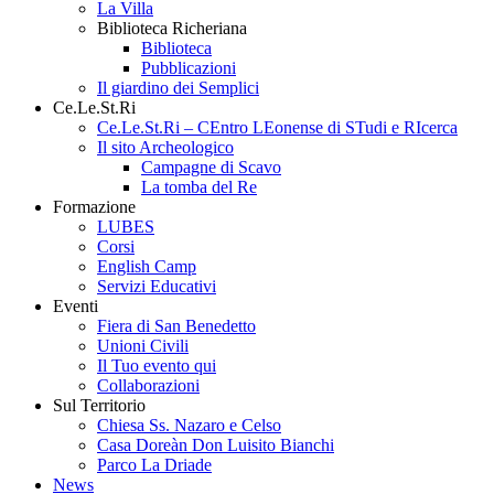
La Villa
Biblioteca Richeriana
Biblioteca
Pubblicazioni
Il giardino dei Semplici
Ce.Le.St.Ri
Ce.Le.St.Ri – CEntro LEonense di STudi e RIcerca
Il sito Archeologico
Campagne di Scavo
La tomba del Re
Formazione
LUBES
Corsi
English Camp
Servizi Educativi
Eventi
Fiera di San Benedetto
Unioni Civili
Il Tuo evento qui
Collaborazioni
Sul Territorio
Chiesa Ss. Nazaro e Celso
Casa Doreàn Don Luisito Bianchi
Parco La Driade
News