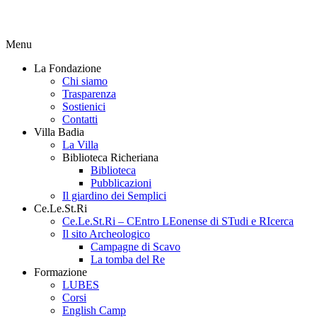
Menu
La Fondazione
Chi siamo
Trasparenza
Sostienici
Contatti
Villa Badia
La Villa
Biblioteca Richeriana
Biblioteca
Pubblicazioni
Il giardino dei Semplici
Ce.Le.St.Ri
Ce.Le.St.Ri – CEntro LEonense di STudi e RIcerca
Il sito Archeologico
Campagne di Scavo
La tomba del Re
Formazione
LUBES
Corsi
English Camp