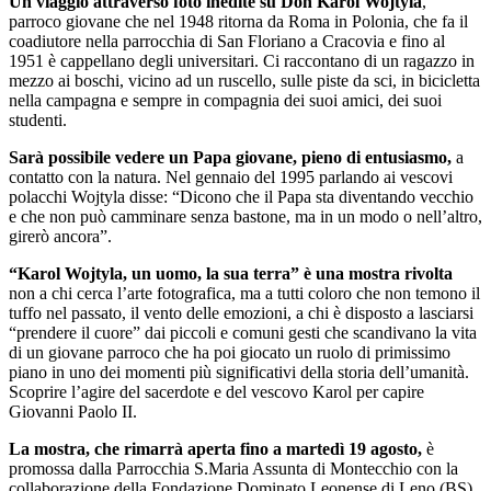
Un viaggio attraverso foto inedite su Don Karol Wojtyla
,
parroco giovane che nel 1948 ritorna da Roma in Polonia, che fa il
coadiutore nella parrocchia di San Floriano a Cracovia e fino al
1951 è cappellano degli universitari. Ci raccontano di un ragazzo in
mezzo ai boschi, vicino ad un ruscello, sulle piste da sci, in bicicletta
nella campagna e sempre in compagnia dei suoi amici, dei suoi
studenti.
Sarà possibile vedere un Papa giovane, pieno di entusiasmo,
a
contatto con la natura. Nel gennaio del 1995 parlando ai vescovi
polacchi Wojtyla disse: “Dicono che il Papa sta diventando vecchio
e che non può camminare senza bastone, ma in un modo o nell’altro,
girerò ancora”.
“Karol Wojtyla, un uomo, la sua terra” è una mostra rivolta
non a chi cerca l’arte fotografica, ma a tutti coloro che non temono il
tuffo nel passato, il vento delle emozioni, a chi è disposto a lasciarsi
“prendere il cuore” dai piccoli e comuni gesti che scandivano la vita
di un giovane parroco che ha poi giocato un ruolo di primissimo
piano in uno dei momenti più significativi della storia dell’umanità.
Scoprire l’agire del sacerdote e del vescovo Karol per capire
Giovanni Paolo II.
La mostra, che rimarrà aperta fino a martedì 19 agosto,
è
promossa dalla Parrocchia S.Maria Assunta di Montecchio con la
collaborazione della Fondazione Dominato Leonense di Leno (BS).