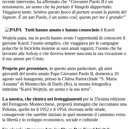
recente intervento, ha affermato che
“Giovanni Paolo II è un
missionario, un uomo che ha portato il Vangelo dappertutto.
Viaggiava tanto. Sentiva questo fuoco di portare avanti la parola del
Signore. È un san Paolo, è un uomo così; questo per me è grande!”
Tutti hanno amato e hanno conosciuto
il Karol
Wojtyla papa, ma in pochi hanno avuto l’opportunità di conoscere il
giovane Karol; l’uomo semplice, che viaggiava per le campagne
polacche in bicicletta insieme ai suoi amati ragazzi; l’uomo che ha
lavorato alla Solvay e che doveva tenere nascosta la sua vocazione e
il suo amore per Cristo.
Proprio per presentare,
in questo anno particolare, gli anni
giovanili del nostro amato Papa Giovanni Paolo II, domenica 10
agosto sarà inaugurata, presso la Chiesa Parrocchiale “S. Maria
Assunta” di Montecchio di Darfo (Bs), la mostra fotografica
intitolata “Karol Wojtyla, un uomo e la sua terra”.
La mostra, che rientra nei festeggiamenti
per la 35esima edizione
del Ferragosto Montecchiese, proporrà immagini che raccontano una
Polonia, quella tra il 1952 e il 1954, riversata nelle strade,
consapevole che sarebbe iniziato in quel momento il cammino verso
la libertà e lo sviluppo economico, sociale e culturale.