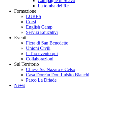
Campagne di Scavo
La tomba del Re
Formazione
LUBES
Corsi
English Camp
Servizi Educativi
Eventi
Fiera di San Benedetto
Unioni Civili
Il Tuo evento qui
Collaborazioni
Sul Territorio
Chiesa Ss. Nazaro e Celso
Casa Doreàn Don Luisito Bianchi
Parco La Driade
News