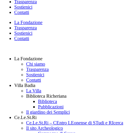
Trasparenza
Sostienici
Contatti
La Fondazione
Trasparenza
Sostienici
Contatti
La Fondazione
Chi siamo
Trasparenza
Sostienici
Contatti
Villa Badia
La Villa
Biblioteca Richeriana
Biblioteca
Pubblicazioni
Il giardino dei Semplici
Ce.Le.St.Ri
Ce.Le.St.Ri – CEntro LEonense di STudi e RIcerca
Il sito Archeologico