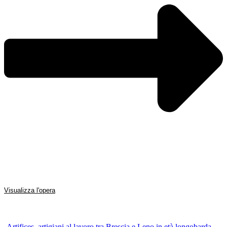
Visualizza l'opera
Artifices, artigiani al lavoro tra Brescia e Leno in età longobarda