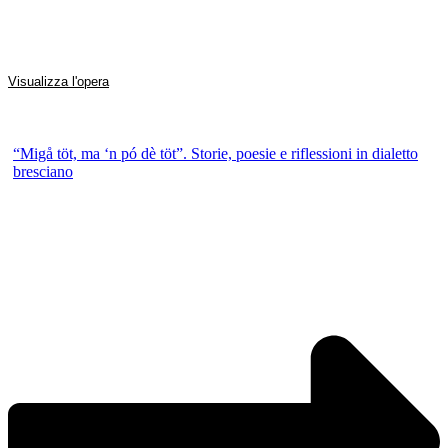
Visualizza l'opera
“Migå töt, ma ‘n pó dè töt”. Storie, poesie e riflessioni in dialetto
bresciano