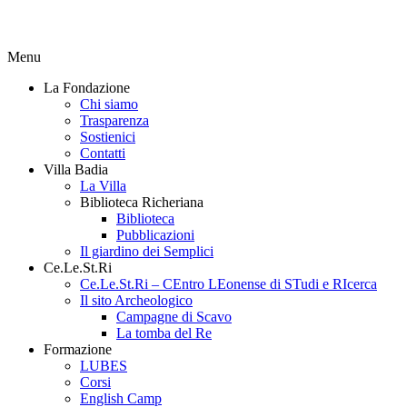
Menu
La Fondazione
Chi siamo
Trasparenza
Sostienici
Contatti
Villa Badia
La Villa
Biblioteca Richeriana
Biblioteca
Pubblicazioni
Il giardino dei Semplici
Ce.Le.St.Ri
Ce.Le.St.Ri – CEntro LEonense di STudi e RIcerca
Il sito Archeologico
Campagne di Scavo
La tomba del Re
Formazione
LUBES
Corsi
English Camp