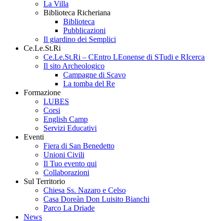
La Villa
Biblioteca Richeriana
Biblioteca
Pubblicazioni
Il giardino dei Semplici
Ce.Le.St.Ri
Ce.Le.St.Ri – CEntro LEonense di STudi e RIcerca
Il sito Archeologico
Campagne di Scavo
La tomba del Re
Formazione
LUBES
Corsi
English Camp
Servizi Educativi
Eventi
Fiera di San Benedetto
Unioni Civili
Il Tuo evento qui
Collaborazioni
Sul Territorio
Chiesa Ss. Nazaro e Celso
Casa Doreàn Don Luisito Bianchi
Parco La Driade
News