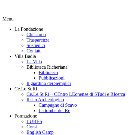
Menu
La Fondazione
Chi siamo
Trasparenza
Sostienici
Contatti
Villa Badia
La Villa
Biblioteca Richeriana
Biblioteca
Pubblicazioni
Il giardino dei Semplici
Ce.Le.St.Ri
Ce.Le.St.Ri – CEntro LEonense di STudi e RIcerca
Il sito Archeologico
Campagne di Scavo
La tomba del Re
Formazione
LUBES
Corsi
English Camp