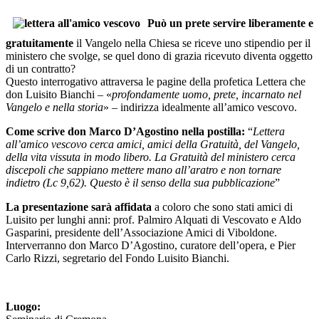
Può un prete servire liberamente e
gratuitamente
il Vangelo nella Chiesa se riceve uno stipendio per il
ministero che svolge, se quel dono di grazia ricevuto diventa oggetto
di un contratto?
Questo interrogativo attraversa le pagine della profetica Lettera che
don Luisito Bianchi – «
profondamente uomo, prete, incarnato nel
Vangelo e nella storia
» – indirizza idealmente all’amico vescovo.
Come scrive don Marco D’Agostino nella postilla:
“
Lettera
all’amico vescovo cerca amici, amici della Gratuità, del Vangelo,
della vita vissuta in modo libero. La Gratuità del ministero cerca
discepoli che sappiano mettere mano all’aratro e non tornare
indietro (Lc 9,62). Questo è il senso della sua pubblicazione
”
La presentazione sarà affidata
a coloro che sono stati amici di
Luisito per lunghi anni: prof. Palmiro Alquati di Vescovato e Aldo
Gasparini, presidente dell’Associazione Amici di Viboldone.
Interverranno don Marco D’Agostino, curatore dell’opera, e Pier
Carlo Rizzi, segretario del Fondo Luisito Bianchi.
Luogo: