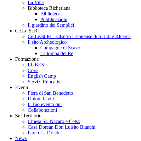
La Villa
Biblioteca Richeriana
Biblioteca
Pubblicazioni
Il giardino dei Semplici
Ce.Le.St.Ri
Ce.Le.St.Ri – CEntro LEonense di STudi e RIcerca
Il sito Archeologico
Campagne di Scavo
La tomba del Re
Formazione
LUBES
Corsi
English Camp
Servizi Educativi
Eventi
Fiera di San Benedetto
Unioni Civili
Il Tuo evento qui
Collaborazioni
Sul Territorio
Chiesa Ss. Nazaro e Celso
Casa Doreàn Don Luisito Bianchi
Parco La Driade
News