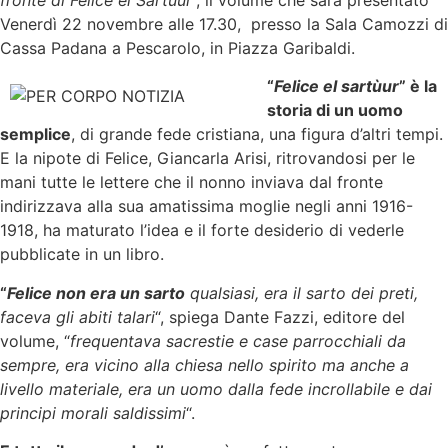
fronte di Felice el Sartùur
”, il volume che sarà presentato
Venerdì 22 novembre alle 17.30, presso la Sala Camozzi di
Cassa Padana a Pescarolo, in Piazza Garibaldi.
“
Felice el sartùur
” è la
storia di un uomo
semplice
, di grande fede cristiana, una figura d’altri tempi.
E la nipote di Felice, Giancarla Arisi, ritrovandosi per le
mani tutte le lettere che il nonno inviava dal fronte
indirizzava alla sua amatissima moglie negli anni 1916-
1918, ha maturato l’idea e il forte desiderio di vederle
pubblicate in un libro.
“
Felice non era un sarto
qualsiasi, era il sarto dei preti,
faceva gli abiti talari
“, spiega Dante Fazzi, editore del
volume, “
frequentava sacrestie e case parrocchiali da
sempre, era vicino alla chiesa nello spirito ma anche a
livello materiale, era un uomo dalla fede incrollabile e dai
principi morali saldissimi
“.