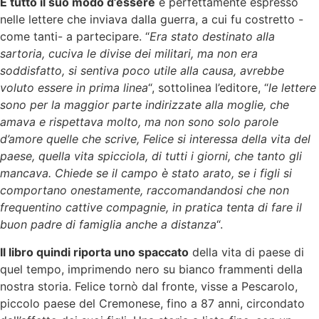
E tutto il suo modo d’essere
è perfettamente espresso
nelle lettere che inviava dalla guerra, a cui fu costretto -
come tanti- a partecipare. “
Era stato destinato alla
sartoria, cuciva le divise dei militari, ma non era
soddisfatto, si sentiva poco utile alla causa, avrebbe
voluto essere in prima linea
“, sottolinea l’editore, “
le lettere
sono per la maggior parte indirizzate alla moglie, che
amava e rispettava molto, ma non sono solo parole
d’amore quelle che scrive, Felice si interessa della vita del
paese, quella vita spicciola, di tutti i giorni, che tanto gli
mancava. Chiede se il campo è stato arato, se i figli si
comportano onestamente, raccomandandosi che non
frequentino cattive compagnie, in pratica tenta di fare il
buon padre di famiglia anche a distanza
“.
Il libro quindi riporta uno spaccato
della vita di paese di
quel tempo, imprimendo nero su bianco frammenti della
nostra storia. Felice tornò dal fronte, visse a Pescarolo,
piccolo paese del Cremonese, fino a 87 anni, circondato