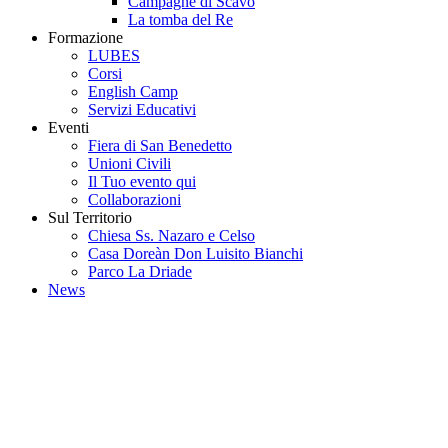
Campagne di Scavo
La tomba del Re
Formazione
LUBES
Corsi
English Camp
Servizi Educativi
Eventi
Fiera di San Benedetto
Unioni Civili
Il Tuo evento qui
Collaborazioni
Sul Territorio
Chiesa Ss. Nazaro e Celso
Casa Doreàn Don Luisito Bianchi
Parco La Driade
News