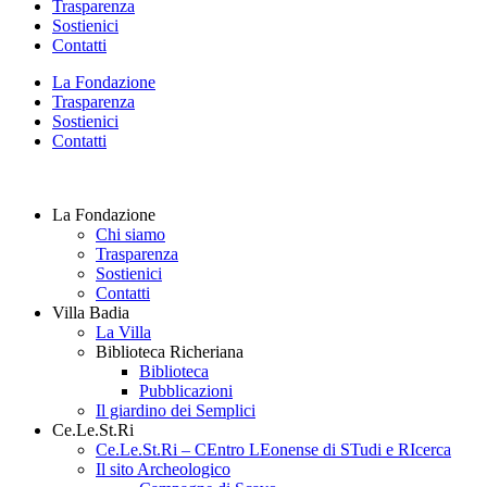
Trasparenza
Sostienici
Contatti
La Fondazione
Trasparenza
Sostienici
Contatti
La Fondazione
Chi siamo
Trasparenza
Sostienici
Contatti
Villa Badia
La Villa
Biblioteca Richeriana
Biblioteca
Pubblicazioni
Il giardino dei Semplici
Ce.Le.St.Ri
Ce.Le.St.Ri – CEntro LEonense di STudi e RIcerca
Il sito Archeologico