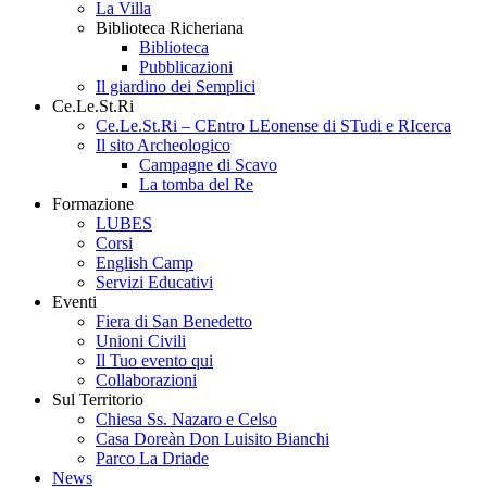
La Villa
Biblioteca Richeriana
Biblioteca
Pubblicazioni
Il giardino dei Semplici
Ce.Le.St.Ri
Ce.Le.St.Ri – CEntro LEonense di STudi e RIcerca
Il sito Archeologico
Campagne di Scavo
La tomba del Re
Formazione
LUBES
Corsi
English Camp
Servizi Educativi
Eventi
Fiera di San Benedetto
Unioni Civili
Il Tuo evento qui
Collaborazioni
Sul Territorio
Chiesa Ss. Nazaro e Celso
Casa Doreàn Don Luisito Bianchi
Parco La Driade
News