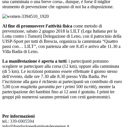
una camminata o una breve corsa-, dunque, è forse il miglior
strumento di prevenzione che ognuno di noi ha a disposizione.
Al fine di promuovere l’attività fisica
come metodo di
prevenzione, sabato 2 giugno 2018 la LILT (Lega Italiana per la
Lotta contro i Tumori) Delegazione di Leno, con il patrocinio della
UISP-Sport per tutti di Brescia, organizza la camminata “Quattro
passi con… LILT”, con partenza alle ore 8.45 e arrivo alle 11.30 a
Villa Badia di Leno.
La manifestazione è aperta a tutti
: i partecipanti potranno
scegliere se partecipare alla corsa (12 km), oppure alla camminata
(di 5 km). Le iscrizioni potranno essere effettuate il giorno stesso
dell’evento, dalle ore 7.30 alle 8.30 presso Villa Badia. Per
l’iscrizione alla gara è richiesto ai partecipanti un contributo di euro
5,00 (
con maglietta garantita per i primi 500 iscritti
), mentre la
partecipazione dei bambini fino ai 12 anni è gratuita. I primi tre
gruppi più numerosi saranno premiati con cesti gastronomici.
Per informazioni
tel.:
339-6905594
info@fondazionedominatoleonense.it