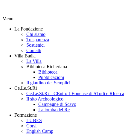
Menu
La Fondazione
Chi siamo
Trasparenza
Sostienici
Contatti
Villa Badia
La Villa
Biblioteca Richeriana
Biblioteca
Pubblicazioni
Il giardino dei Semplici
Ce.Le.St.Ri
Ce.Le.St.Ri – CEntro LEonense di STudi e RIcerca
Il sito Archeologico
Campagne di Scavo
La tomba del Re
Formazione
LUBES
Corsi
English Camp