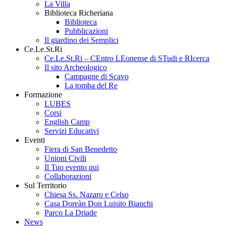
La Villa
Biblioteca Richeriana
Biblioteca
Pubblicazioni
Il giardino dei Semplici
Ce.Le.St.Ri
Ce.Le.St.Ri – CEntro LEonense di STudi e RIcerca
Il sito Archeologico
Campagne di Scavo
La tomba del Re
Formazione
LUBES
Corsi
English Camp
Servizi Educativi
Eventi
Fiera di San Benedetto
Unioni Civili
Il Tuo evento qui
Collaborazioni
Sul Territorio
Chiesa Ss. Nazaro e Celso
Casa Doreàn Don Luisito Bianchi
Parco La Driade
News