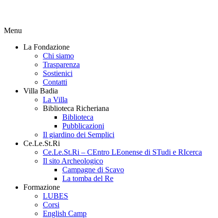
Menu
La Fondazione
Chi siamo
Trasparenza
Sostienici
Contatti
Villa Badia
La Villa
Biblioteca Richeriana
Biblioteca
Pubblicazioni
Il giardino dei Semplici
Ce.Le.St.Ri
Ce.Le.St.Ri – CEntro LEonense di STudi e RIcerca
Il sito Archeologico
Campagne di Scavo
La tomba del Re
Formazione
LUBES
Corsi
English Camp