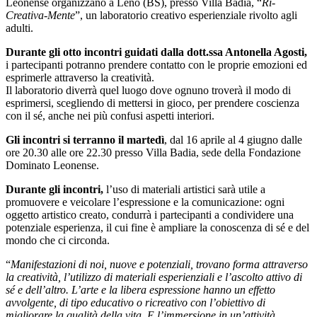
Leonense organizzano a Leno (BS), presso Villa Badia, “
Ri-
Creativa-Mente
”, un laboratorio creativo esperienziale rivolto agli
adulti.
Durante gli otto incontri guidati dalla dott.ssa Antonella Agosti,
i partecipanti potranno prendere contatto con le proprie emozioni ed
esprimerle attraverso la creatività.
Il laboratorio diverrà quel luogo dove ognuno troverà il modo di
esprimersi, scegliendo di mettersi in gioco, per prendere coscienza
con il sé, anche nei più confusi aspetti interiori.
Gli incontri si terranno il martedì
, dal 16 aprile al 4 giugno dalle
ore 20.30 alle ore 22.30 presso Villa Badia, sede della Fondazione
Dominato Leonense.
Durante gli incontri,
l’uso di materiali artistici sarà utile a
promuovere e veicolare l’espressione e la comunicazione: ogni
oggetto artistico creato, condurrà i partecipanti a condividere una
potenziale esperienza, il cui fine è ampliare la conoscenza di sé e del
mondo che ci circonda.
“
Manifestazioni di noi, nuove e potenziali, trovano forma attraverso
la creatività, l’utilizzo di materiali esperienziali e l’ascolto attivo di
sé e dell’altro. L’arte e la libera espressione hanno un effetto
avvolgente, di tipo educativo o ricreativo con l’obiettivo di
migliorare la qualità della vita. E l’immersione in un’attività