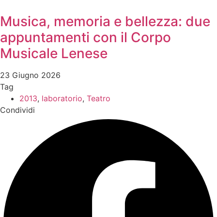
Musica, memoria e bellezza: due
appuntamenti con il Corpo
Musicale Lenese
23 Giugno 2026
Tag
2013
,
laboratorio
,
Teatro
Condividi