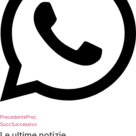
Precedente
Prec
Succ
Successivo
Le ultime notizie