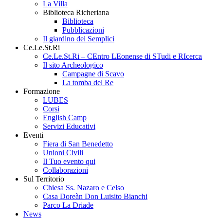
La Villa
Biblioteca Richeriana
Biblioteca
Pubblicazioni
Il giardino dei Semplici
Ce.Le.St.Ri
Ce.Le.St.Ri – CEntro LEonense di STudi e RIcerca
Il sito Archeologico
Campagne di Scavo
La tomba del Re
Formazione
LUBES
Corsi
English Camp
Servizi Educativi
Eventi
Fiera di San Benedetto
Unioni Civili
Il Tuo evento qui
Collaborazioni
Sul Territorio
Chiesa Ss. Nazaro e Celso
Casa Doreàn Don Luisito Bianchi
Parco La Driade
News