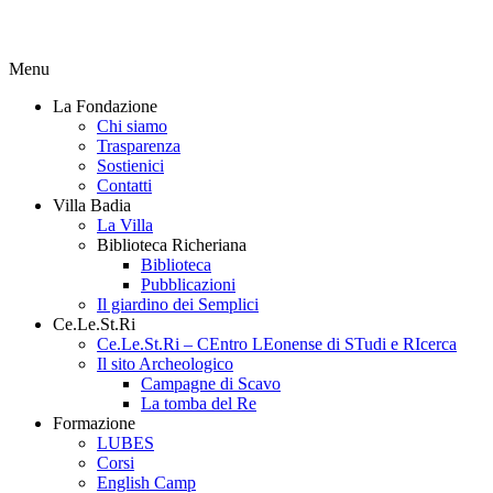
Menu
La Fondazione
Chi siamo
Trasparenza
Sostienici
Contatti
Villa Badia
La Villa
Biblioteca Richeriana
Biblioteca
Pubblicazioni
Il giardino dei Semplici
Ce.Le.St.Ri
Ce.Le.St.Ri – CEntro LEonense di STudi e RIcerca
Il sito Archeologico
Campagne di Scavo
La tomba del Re
Formazione
LUBES
Corsi
English Camp