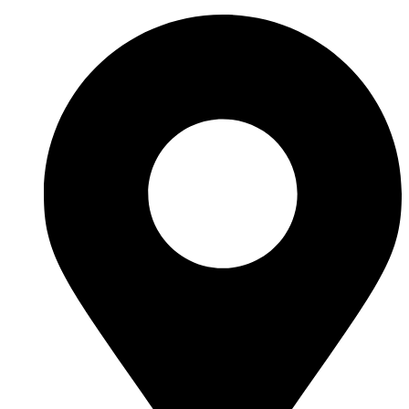
Vai
al
contenuto