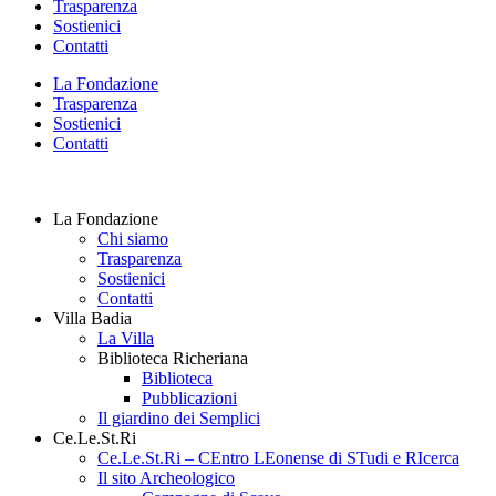
Trasparenza
Sostienici
Contatti
La Fondazione
Trasparenza
Sostienici
Contatti
La Fondazione
Chi siamo
Trasparenza
Sostienici
Contatti
Villa Badia
La Villa
Biblioteca Richeriana
Biblioteca
Pubblicazioni
Il giardino dei Semplici
Ce.Le.St.Ri
Ce.Le.St.Ri – CEntro LEonense di STudi e RIcerca
Il sito Archeologico