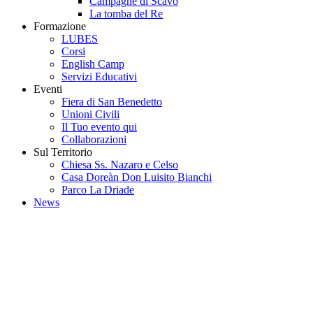
Campagne di Scavo
La tomba del Re
Formazione
LUBES
Corsi
English Camp
Servizi Educativi
Eventi
Fiera di San Benedetto
Unioni Civili
Il Tuo evento qui
Collaborazioni
Sul Territorio
Chiesa Ss. Nazaro e Celso
Casa Doreàn Don Luisito Bianchi
Parco La Driade
News