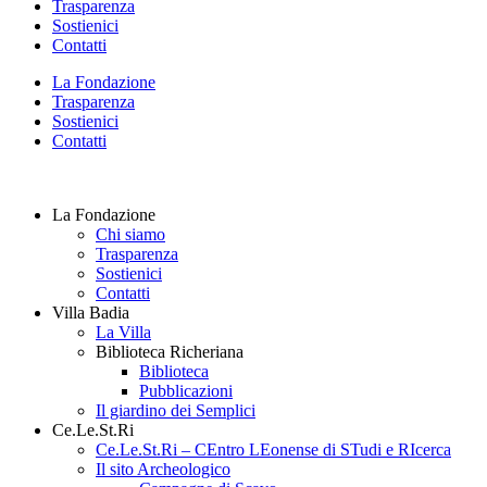
Trasparenza
Sostienici
Contatti
La Fondazione
Trasparenza
Sostienici
Contatti
La Fondazione
Chi siamo
Trasparenza
Sostienici
Contatti
Villa Badia
La Villa
Biblioteca Richeriana
Biblioteca
Pubblicazioni
Il giardino dei Semplici
Ce.Le.St.Ri
Ce.Le.St.Ri – CEntro LEonense di STudi e RIcerca
Il sito Archeologico