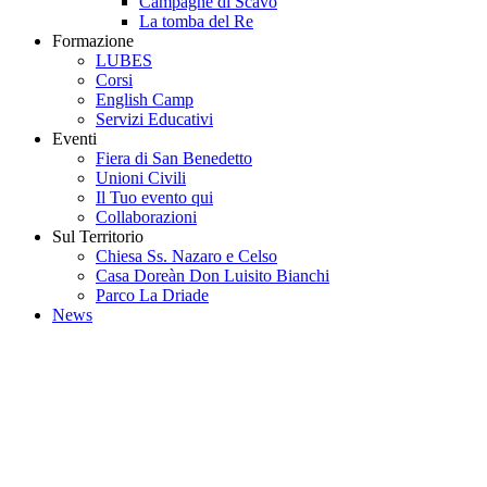
Campagne di Scavo
La tomba del Re
Formazione
LUBES
Corsi
English Camp
Servizi Educativi
Eventi
Fiera di San Benedetto
Unioni Civili
Il Tuo evento qui
Collaborazioni
Sul Territorio
Chiesa Ss. Nazaro e Celso
Casa Doreàn Don Luisito Bianchi
Parco La Driade
News