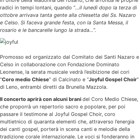
in onore della Madonna del rosario, che affonda le proprie
radici in tempi lontani, quando “
…il lunedì dopo la terza di
ottobre arrivava tanta gente alla chiesetta dei Ss. Nazaro
e Celso. Si faceva grande festa, con la Santa Messa, il
rosario e le bancarelle lungo la strada…
”.
Promosso ed organizzato dal Comitato dei Santi Nazaro e
Celso in collaborazione con Fondazione Dominato
Leonense, la serata musicale vedrà l’esibizione dei cori
“
Coro medio Chiese
” di Calcinato e “
Joyful Gospel Choir
”
di Leno, entrambi diretti da Brunella Mazzola.
Il concerto aprirà con alcuni brani
del Coro Medio Chiese,
che proporrà un repertorio sacro e popolare, per poi
passare il testimone al Joyful Gospel Choir, coro
multietnico di quaranta elementi che, attraverso l’energia
dei canti gospel, porterà in scena canti e melodie della
tradizione corale internazionale. Le voci si fonderanno in