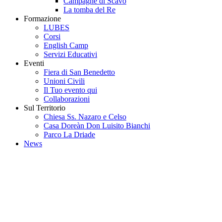
Campagne di Scavo
La tomba del Re
Formazione
LUBES
Corsi
English Camp
Servizi Educativi
Eventi
Fiera di San Benedetto
Unioni Civili
Il Tuo evento qui
Collaborazioni
Sul Territorio
Chiesa Ss. Nazaro e Celso
Casa Doreàn Don Luisito Bianchi
Parco La Driade
News