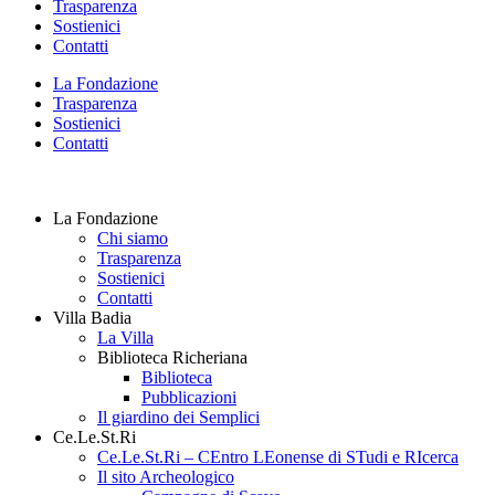
Trasparenza
Sostienici
Contatti
La Fondazione
Trasparenza
Sostienici
Contatti
La Fondazione
Chi siamo
Trasparenza
Sostienici
Contatti
Villa Badia
La Villa
Biblioteca Richeriana
Biblioteca
Pubblicazioni
Il giardino dei Semplici
Ce.Le.St.Ri
Ce.Le.St.Ri – CEntro LEonense di STudi e RIcerca
Il sito Archeologico