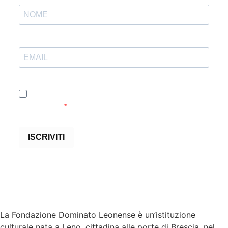
Accetto le condizioni generali e di ricevere le
newsletter
ISCRIVITI
La Fondazione Dominato Leonense è un’istituzione
culturale nata a Leno, cittadina alle porte di Brescia, nel