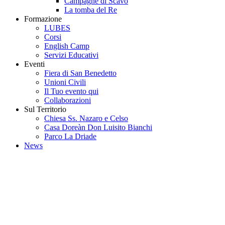
Campagne di Scavo
La tomba del Re
Formazione
LUBES
Corsi
English Camp
Servizi Educativi
Eventi
Fiera di San Benedetto
Unioni Civili
Il Tuo evento qui
Collaborazioni
Sul Territorio
Chiesa Ss. Nazaro e Celso
Casa Doreàn Don Luisito Bianchi
Parco La Driade
News