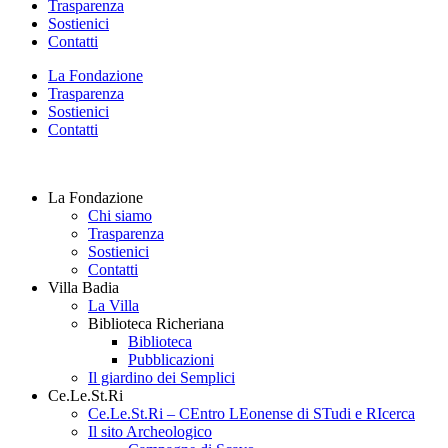
Trasparenza
Sostienici
Contatti
La Fondazione
Trasparenza
Sostienici
Contatti
La Fondazione
Chi siamo
Trasparenza
Sostienici
Contatti
Villa Badia
La Villa
Biblioteca Richeriana
Biblioteca
Pubblicazioni
Il giardino dei Semplici
Ce.Le.St.Ri
Ce.Le.St.Ri – CEntro LEonense di STudi e RIcerca
Il sito Archeologico