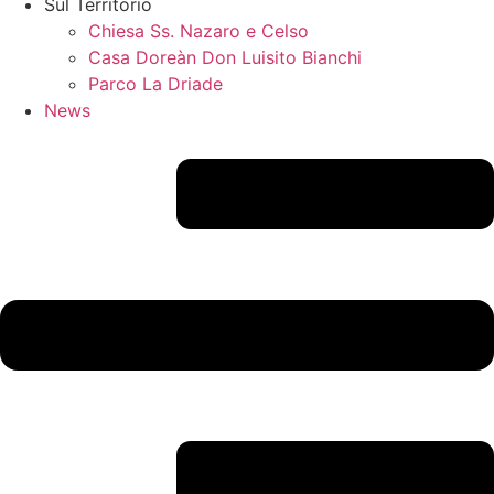
Sul Territorio
Chiesa Ss. Nazaro e Celso
Casa Doreàn Don Luisito Bianchi
Parco La Driade
News