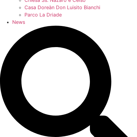
Chiesa Ss. Nazaro e Celso
Casa Doreàn Don Luisito Bianchi
Parco La Driade
News