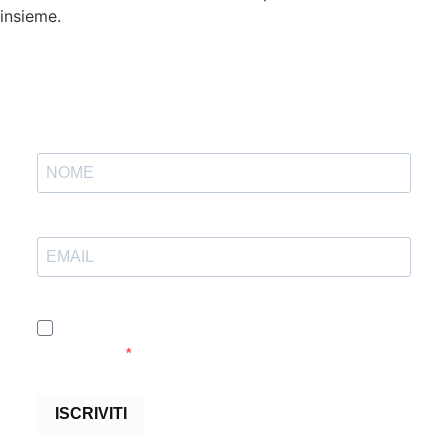
insieme.
Accetto le condizioni generali e di ricevere le
newsletter
ISCRIVITI