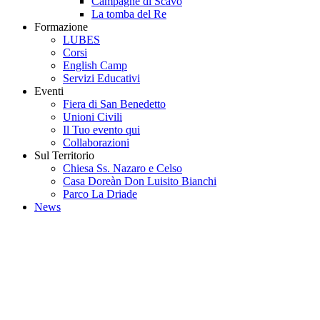
Campagne di Scavo
La tomba del Re
Formazione
LUBES
Corsi
English Camp
Servizi Educativi
Eventi
Fiera di San Benedetto
Unioni Civili
Il Tuo evento qui
Collaborazioni
Sul Territorio
Chiesa Ss. Nazaro e Celso
Casa Doreàn Don Luisito Bianchi
Parco La Driade
News