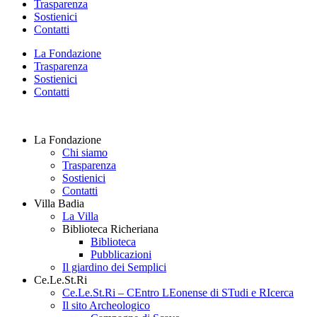
Trasparenza
Sostienici
Contatti
La Fondazione
Trasparenza
Sostienici
Contatti
La Fondazione
Chi siamo
Trasparenza
Sostienici
Contatti
Villa Badia
La Villa
Biblioteca Richeriana
Biblioteca
Pubblicazioni
Il giardino dei Semplici
Ce.Le.St.Ri
Ce.Le.St.Ri – CEntro LEonense di STudi e RIcerca
Il sito Archeologico