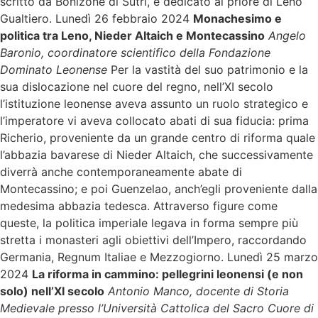
scritto da Bonizone di Sutri, è dedicato al priore di Leno
Gualtiero. Lunedì 26 febbraio 2024
Monachesimo e
politica tra Leno, Nieder Altaich e Montecassino
Angelo
Baronio, coordinatore scientifico della Fondazione
Dominato Leonense
Per la vastità del suo patrimonio e la
sua dislocazione nel cuore del regno, nell’XI secolo
l’istituzione leonense aveva assunto un ruolo strategico e
l’imperatore vi aveva collocato abati di sua fiducia: prima
Richerio, proveniente da un grande centro di riforma quale
l’abbazia bavarese di Nieder Altaich, che successivamente
diverrà anche contemporaneamente abate di
Montecassino; e poi Guenzelao, anch’egli proveniente dalla
medesima abbazia tedesca. Attraverso figure come
queste, la politica imperiale legava in forma sempre più
stretta i monasteri agli obiettivi dell’Impero, raccordando
Germania, Regnum Italiae e Mezzogiorno. Lunedì 25 marzo
2024
La riforma in cammino: pellegrini leonensi (e non
solo) nell’XI secolo
Antonio Manco, docente di Storia
Medievale presso l’Università Cattolica del Sacro Cuore di