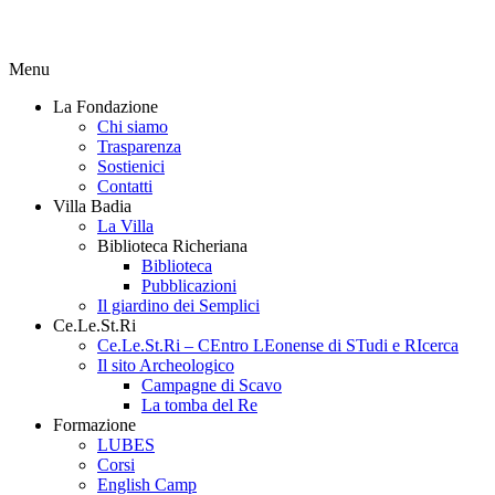
Menu
La Fondazione
Chi siamo
Trasparenza
Sostienici
Contatti
Villa Badia
La Villa
Biblioteca Richeriana
Biblioteca
Pubblicazioni
Il giardino dei Semplici
Ce.Le.St.Ri
Ce.Le.St.Ri – CEntro LEonense di STudi e RIcerca
Il sito Archeologico
Campagne di Scavo
La tomba del Re
Formazione
LUBES
Corsi
English Camp