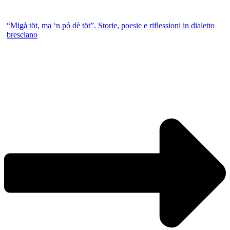
“Migå töt, ma ‘n pó dè töt”. Storie, poesie e riflessioni in dialetto
bresciano