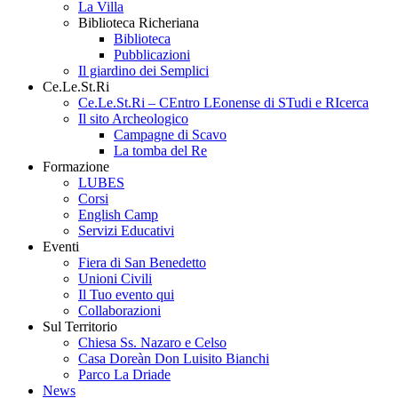
La Villa
Biblioteca Richeriana
Biblioteca
Pubblicazioni
Il giardino dei Semplici
Ce.Le.St.Ri
Ce.Le.St.Ri – CEntro LEonense di STudi e RIcerca
Il sito Archeologico
Campagne di Scavo
La tomba del Re
Formazione
LUBES
Corsi
English Camp
Servizi Educativi
Eventi
Fiera di San Benedetto
Unioni Civili
Il Tuo evento qui
Collaborazioni
Sul Territorio
Chiesa Ss. Nazaro e Celso
Casa Doreàn Don Luisito Bianchi
Parco La Driade
News