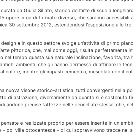
curata da Giulia Sillato, storico dell’arte di scuola longhia
15 opere circa di formato diverso, che saranno accessibili a
menica 30 settembre 2012, estendendosi l’esposizione alle tre
 design e in questo settore svolge un’attività di primo piano
arte pittorica, che, mai come oggi, risulta perfettamente in
o nel tempo questa sua naturale inclinazione, favorita, tra l
antichi ambienti, che gli hanno permesso di affinare le tecni
 dal colore, mentre gli impasti cementizi, mescolati con il c
 una nuova visone storico-artistica, tutti convergenti nella 
etto di astrazione; diversamente da quanto si è sostenuto fi
viduandone precise fattezze nelle pennellate stesse, che, ne
te pensate e realizzate proprio per essere inserite in un am
o – poi villa ottocentesca – di cui sopravvivono tracce nei s