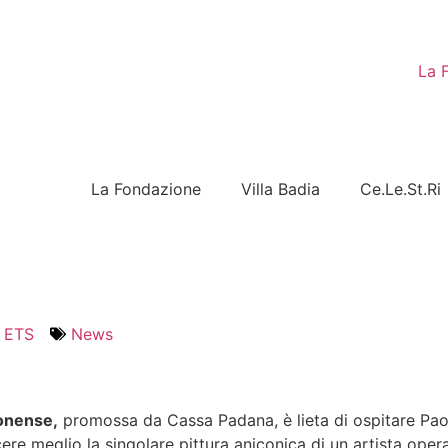
La 
La Fondazione
Villa Badia
Ce.Le.St.Ri
 ETS
News
eonense,
promossa da Cassa Padana, è lieta di ospitare Paolo 
ere meglio la singolare pittura aniconica di un artista oper