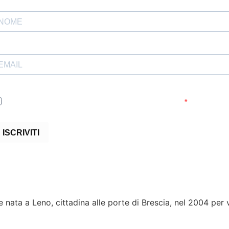
Accetto le condizioni generali e di ricevere le newsletter
ISCRIVITI
 nata a Leno, cittadina alle porte di Brescia, nel 2004 pe