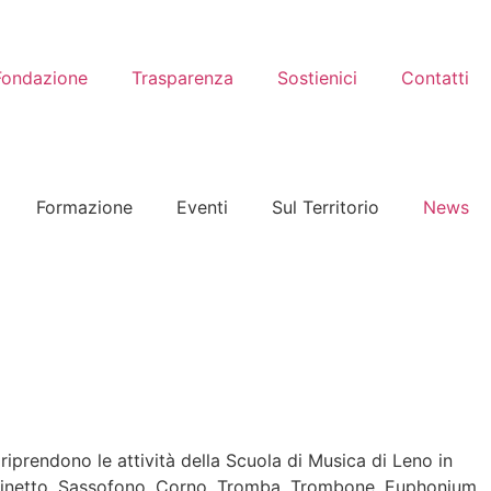
Fondazione
Trasparenza
Sostienici
Contatti
Formazione
Eventi
Sul Territorio
News
iprendono le attività della Scuola di Musica di Leno in
Clarinetto, Sassofono, Corno, Tromba, Trombone, Euphonium,