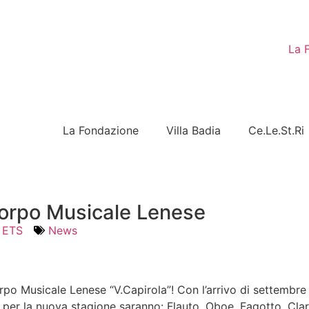
La 
La Fondazione
Villa Badia
Ce.Le.St.Ri
 Corpo Musicale Lenese
 ETS
News
po Musicale Lenese “V.Capirola”! Con l’arrivo di settembre r
sti per la nuova stagione saranno: Flauto, Oboe, Fagotto, 