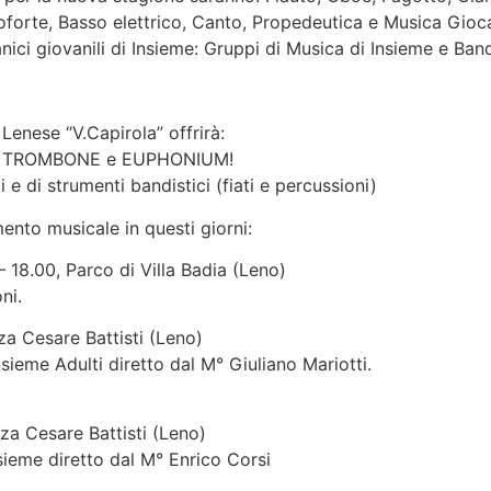
orte, Basso elettrico, Canto, Propedeutica e Musica Giocando
anici giovanili di Insieme: Gruppi di Musica di Insieme e Ban
enese “V.Capirola” offrirà:
i di TROMBONE e EUPHONIUM!
e di strumenti bandistici (fiati e percussioni)
ento musicale in questi giorni:
– 18.00, Parco di Villa Badia (Leno)
ni.
zza Cesare Battisti (Leno)
eme Adulti diretto dal M° Giuliano Mariotti.
zza Cesare Battisti (Leno)
ieme diretto dal M° Enrico Corsi