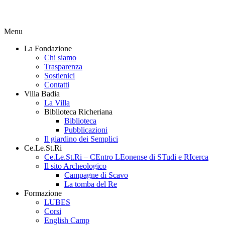
Menu
La Fondazione
Chi siamo
Trasparenza
Sostienici
Contatti
Villa Badia
La Villa
Biblioteca Richeriana
Biblioteca
Pubblicazioni
Il giardino dei Semplici
Ce.Le.St.Ri
Ce.Le.St.Ri – CEntro LEonense di STudi e RIcerca
Il sito Archeologico
Campagne di Scavo
La tomba del Re
Formazione
LUBES
Corsi
English Camp