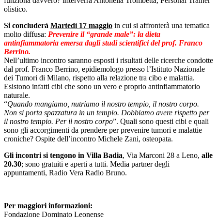
funziona davvero? Interverrà Antonella Trombetta, Personal Trainer
olistico.
Si concluderà
Martedì 17 maggio
in cui si affronterà una tematica
molto diffusa:
Prevenire il “grande male”: la dieta
antinfiammatoria emersa dagli studi scientifici del prof. Franco
Berrino.
Nell’ultimo incontro saranno esposti i risultati delle ricerche condotte
dal prof. Franco Berrino, epidiemologo presso l’Istituto Nazionale
dei Tumori di Milano, rispetto alla relazione tra cibo e malattia.
Esistono infatti cibi che sono un vero e proprio antinfiammatorio
naturale.
“
Quando mangiamo, nutriamo il nostro tempio, il nostro corpo.
Non si porta spazzatura in un tempio. Dobbiamo avere rispetto per
il nostro tempio. Per il nostro corpo
”. Quali sono questi cibi e quali
sono gli accorgimenti da prendere per prevenire tumori e malattie
croniche? Ospite dell’incontro Michele Zani, osteopata.
Gli incontri si tengono in Villa Badia
, Via Marconi 28 a Leno,
alle
20.30
; sono gratuiti e aperti a tutti. Media partner degli
appuntamenti, Radio Vera Radio Bruno.
Per maggiori informazioni:
Fondazione Dominato Leonense