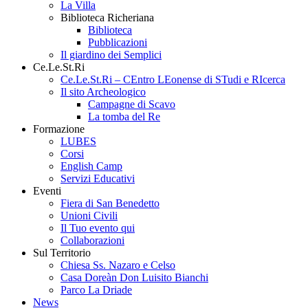
La Villa
Biblioteca Richeriana
Biblioteca
Pubblicazioni
Il giardino dei Semplici
Ce.Le.St.Ri
Ce.Le.St.Ri – CEntro LEonense di STudi e RIcerca
Il sito Archeologico
Campagne di Scavo
La tomba del Re
Formazione
LUBES
Corsi
English Camp
Servizi Educativi
Eventi
Fiera di San Benedetto
Unioni Civili
Il Tuo evento qui
Collaborazioni
Sul Territorio
Chiesa Ss. Nazaro e Celso
Casa Doreàn Don Luisito Bianchi
Parco La Driade
News