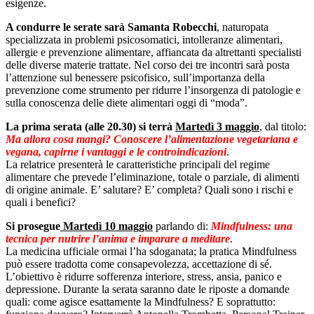
esigenze.
A condurre le serate sarà Samanta Robecchi
, naturopata
specializzata in problemi psicosomatici, intolleranze alimentari,
allergie e prevenzione alimentare, affiancata da altrettanti specialisti
delle diverse materie trattate. Nel corso dei tre incontri sarà posta
l’attenzione sul benessere psicofisico, sull’importanza della
prevenzione come strumento per ridurre l’insorgenza di patologie e
sulla conoscenza delle diete alimentari oggi di “moda”.
La prima serata (alle 20.30) si terrà
Martedì 3 maggio
, dal titolo:
Ma allora cosa mangi? Conoscere l’alimentazione vegetariana e
vegana, capirne i vantaggi e le controindicazioni
.
La relatrice presenterà le caratteristiche principali del regime
alimentare che prevede l’eliminazione, totale o parziale, di alimenti
di origine animale. E’ salutare? E’ completa? Quali sono i rischi e
quali i benefici?
Si prosegue
Martedì 10 maggio
parlando di:
Mindfulness: una
tecnica per nutrire l’anima e imparare a meditare
.
La medicina ufficiale ormai l’ha sdoganata; la pratica Mindfulness
può essere tradotta come consapevolezza, accettazione di sé.
L’obiettivo è ridurre sofferenza interiore, stress, ansia, panico e
depressione. Durante la serata saranno date le riposte a domande
quali: come agisce esattamente la Mindfulness? E soprattutto: