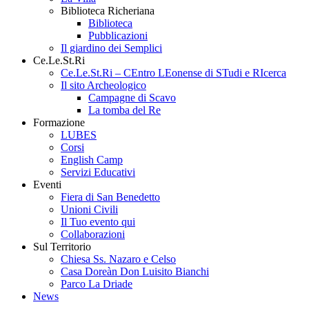
Biblioteca Richeriana
Biblioteca
Pubblicazioni
Il giardino dei Semplici
Ce.Le.St.Ri
Ce.Le.St.Ri – CEntro LEonense di STudi e RIcerca
Il sito Archeologico
Campagne di Scavo
La tomba del Re
Formazione
LUBES
Corsi
English Camp
Servizi Educativi
Eventi
Fiera di San Benedetto
Unioni Civili
Il Tuo evento qui
Collaborazioni
Sul Territorio
Chiesa Ss. Nazaro e Celso
Casa Doreàn Don Luisito Bianchi
Parco La Driade
News