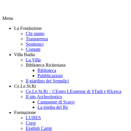
Menu
La Fondazione
Chi siamo
Trasparenza
Sostienici
Contatti
Villa Badia
La Villa
Biblioteca Richeriana
Biblioteca
Pubblicazioni
Il giardino dei Semplici
Ce.Le.St.Ri
Ce.Le.St.Ri – CEntro LEonense di STudi e RIcerca
Il sito Archeologico
Campagne di Scavo
La tomba del Re
Formazione
LUBES
Corsi
English Camp