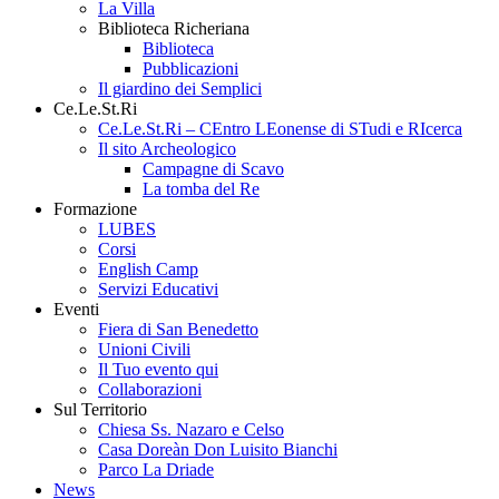
La Villa
Biblioteca Richeriana
Biblioteca
Pubblicazioni
Il giardino dei Semplici
Ce.Le.St.Ri
Ce.Le.St.Ri – CEntro LEonense di STudi e RIcerca
Il sito Archeologico
Campagne di Scavo
La tomba del Re
Formazione
LUBES
Corsi
English Camp
Servizi Educativi
Eventi
Fiera di San Benedetto
Unioni Civili
Il Tuo evento qui
Collaborazioni
Sul Territorio
Chiesa Ss. Nazaro e Celso
Casa Doreàn Don Luisito Bianchi
Parco La Driade
News