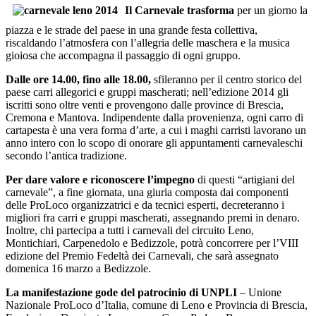
Il Carnevale trasforma
per un giorno la
piazza e le strade del paese in una grande festa collettiva,
riscaldando l’atmosfera con l’allegria delle maschera e la musica
gioiosa che accompagna il passaggio di ogni gruppo.
Dalle ore 14.00, fino alle 18.00,
sfileranno per il centro storico del
paese carri allegorici e gruppi mascherati; nell’edizione 2014 gli
iscritti sono oltre venti e provengono dalle province di Brescia,
Cremona e Mantova. Indipendente dalla provenienza, ogni carro di
cartapesta è una vera forma d’arte, a cui i maghi carristi lavorano un
anno intero con lo scopo di onorare gli appuntamenti carnevaleschi
secondo l’antica tradizione.
Per dare valore e riconoscere l’impegno
di questi “artigiani del
carnevale”, a fine giornata, una giuria composta dai componenti
delle ProLoco organizzatrici e da tecnici esperti, decreteranno i
migliori fra carri e gruppi mascherati, assegnando premi in denaro.
Inoltre, chi partecipa a tutti i carnevali del circuito Leno,
Montichiari, Carpenedolo e Bedizzole, potrà concorrere per l’VIII
edizione del Premio Fedeltà dei Carnevali, che sarà assegnato
domenica 16 marzo a Bedizzole.
La manifestazione gode del patrocinio di UNPLI
– Unione
Nazionale ProLoco d’Italia, comune di Leno e Provincia di Brescia,